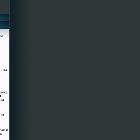
им
века
у
овека
т
ект
ком
ках и
а