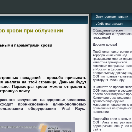
Электронные пытки и
убийства граждан
ов крови при облучении
Обращение ко всем
Российским и Европейск
гражданам!
Дорогие друзья!
ьными параметрами крови
Проблемы психотронного
террора и насилия над
гражданами многих стран
известны Гражданской
комиссии по правам чело
в России, в Европе и
cпециальному докладчик
ООН по правам человека
отронных нападений - просьба присылать
доктору Н. Мельцеру.
я анализа на этой странице. Данные будут
льно. Параметры крови можно отправлять
В комитет по правам чел
ктронную почту.
ООН направлен и ожидае
своего рассмотрения про
Конвенции о запрещении
асного излучения на здоровье человека.
данного вида оружия
сходит проникновение длинноволновых
массового поражения для
ользовании оборудования Vital Rays.
применения на гражданс
населении.
Подавайте свои анкеты в
ООН. Анкеты на трех язы
адрес размещены у нас н
сайте.