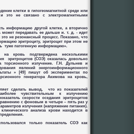
едение клетки в гипогеомагнитной среде или
 и это не связано с электромагнитными
ать информацию другой клетке, а вторично
может передавать ее дальше и. т. д. - идет
 это не резонансный процесс. Показано, что
ормацию эритроциту, эритроцит при этом не
ь
туже патогенную информацию».
я на кровь подтверждена несколькими
ния эритроцитов
(
СОЭ
)
оказалась довольно
 торсионного излучение
.
Г
.
Н
.
Дульнев и
дования явлений энергоинформационного
льтаты
» [49]
пишут об экспериментах по
орсионного генератора Акимова на кровь
,
ляет сделать вывод
,
что из показателей
наиболее чувствительным к излучению
показатель скорости оседания эритроцитов
сравнению с фоновым в четыре
–
пять раз у
 параметров излучения
(
напряжение питания
).
 клинического анализа крови находится в
определения
.
пользовался только показатель СОЭ как