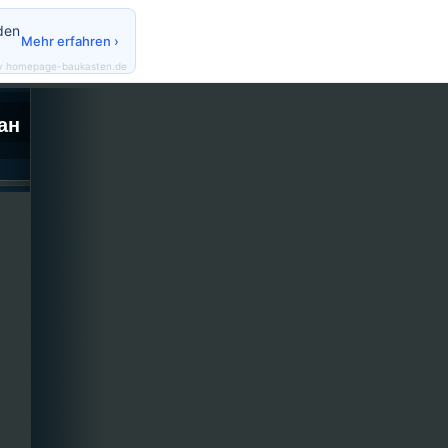
den
Mehr erfahren ›
y homepage-baukasten.de
ан