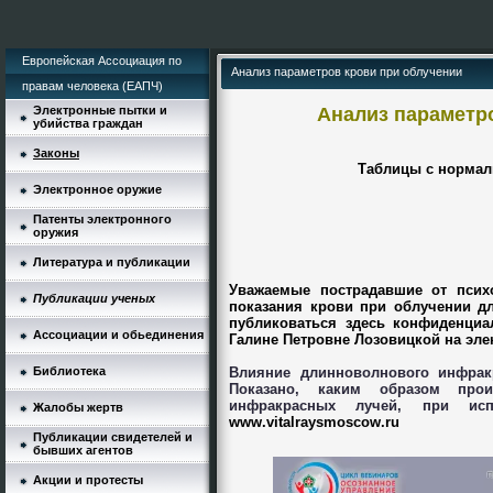
Европейская Ассоциация по
Анализ параметров крови при облучении
правам человека (ЕАПЧ)
Электронные пытки и
Анализ параметр
убийства граждан
Законы
Таблицы с нормал
Электронное оружие
Патенты электронного
оружия
Литература и публикации
Уважаемые пострадавшие от псих
Публикации ученых
показания крови при облучении дл
публиковаться здесь конфиденциа
Ассоциации и обьединения
Галине Петровне Лозовицкой на эле
Библиотека
Влияние длинноволнового инфракр
Показано, каким образом прои
инфракрасных лучей, при исп
Жалобы жертв
www.vitalraysmoscow.ru
Публикации свидетелей и
бывших агентов
Акции и протесты