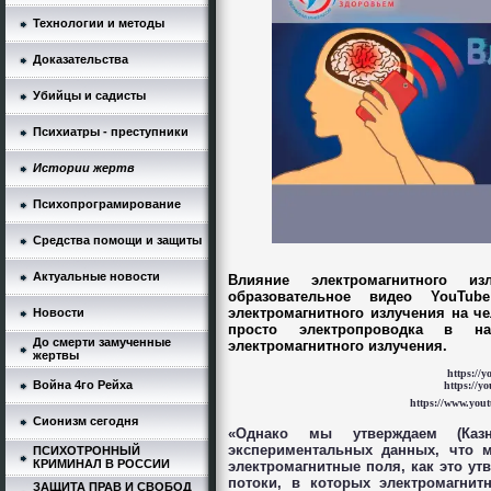
Технологии и методы
Доказательства
Убийцы и садисты
Психиатры - преступники
Истории жертв
Психопрограмирование
Средства помощи и защиты
Актуальные новости
Влияние электромагнитного и
образовательное видео YouTub
электромагнитного излучения на ч
Новости
просто электропроводка в н
До смерти замученные
электромагнитного излучения.
жертвы
https://
Война 4го Рейха
https://
https://www.you
Сионизм сегодня
«Однако мы утверждаем (Каз
экспериментальных данных, что м
ПСИХОТРОННЫЙ
КРИМИНАЛ В РОССИИ
электромагнитные поля, как это утв
потоки, в которых электромагни
ЗАЩИТА ПРАВ И СВОБОД