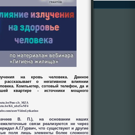
злучения на кровь человека. Данное
e рассказывает о негативном влиянии
еловека. Компьютер, сотовый телефон, да и
ашей квартире - источники мощного
youtu.be/Pmc-cJc_MZA
youtu.be/K6_nbzSwNF4
tube.com/user/VideoLytkarino
начеев В. П.), на основании наших
ежклеточные связи реализуются не через
ерждал А.Г.Гурвич, что существуют и другие
тные поля лишь элементы более сложного