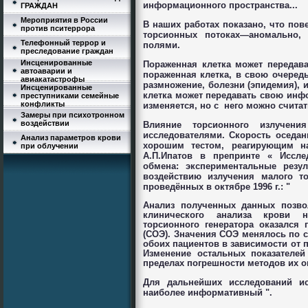
информационного пространства...
ГРАЖДАН
Мероприятия в России
В наших работах показано, что пов
против пситеррора
торсионных потоках—аномально,
Телефонный террор и
полями.
преследование граждан
Инсценированные
Пораженная клетка может передав
автоаварии и
пораженная клетка, в свою очередь 
авиакатастрофы
размножение, болезни (эпидемия), и
Инсценированные
клетка может передавать свою инф
преступниками семейные
конфликты
изменяется, но с
него можно считат
Замеры при психотронном
воздействии
Влияние торсионного излучени
исследователями
.
C
корость оседа
Анализ параметров крови
хорошим тестом
,
реагирующим на
при облучении
А
.
П
.
Ипатов в препринте
«
Иссле
обмена
:
экспериментальные резу
воздействию излучения малого т
проведённых в октябре
1996
г
.: "
Анализ полученных данных позво
клинического анализа крови 
торсионного
генератора оказался 
(
СОЭ
).
Значения СОЭ менялось по 
обоих пациентов в зависимости от
Изменение остальных показателей
пределах погрешности методов их 
Для дальнейших исследований ис
наиболее
информативный
".