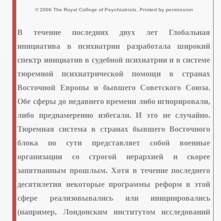
© 2006 The Royal College of Psychiatrists.
Printed
by
permission
В течение последних двух лет Глобальная
инициатива в психиатрии разработала широкий
спектр инициатив в судебной психиатрии и в системе
ссии
тюремной психиатрической помощи в странах
 клиники №6
Восточной Европы и бывшего Советского Союза.
Обе сферы до недавнего времени либо игнорировали,
либо преднамеренно избегали. И это не случайно.
трудников полиции
Тюремная система в странах бывшего Восточного
блока по сути представляет собой военные
ление
организации со строгой иерархией и скорее
запятнанным прошлым. Хотя в течение последнего
десятилетия некоторые программы реформ в этой
сфере реализовывались или инициировались
 Саратове
(например, Лондонским институтом исследований