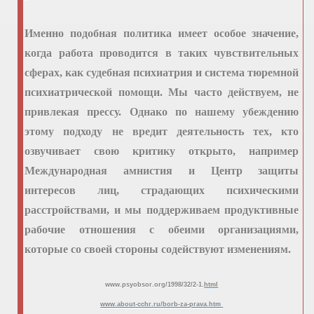
Именно подобная политика имеет особое значение,
когда работа проводится в таких чувствительных
сферах, как судебная психиатрия и система тюремной
психиатрической помощи. Мы часто действуем, не
привлекая прессу. Однако по нашему убеждению
этому подходу не вредит деятельность тех, кто
озвучивает свою критику открыто, например
Международная амнистия и Центр защиты
интересов лиц, страдающих психическими
расстройствами, и мы поддерживаем продуктивные
рабочие отношения с обеими организациями,
которые со своей стороны содействуют изменениям.
www
.
psyobsor
.
org
/1998/32/2-1.
html
www
.
about
-
cchr
.
ru
/
borb
-
za
-
prava
.
htm