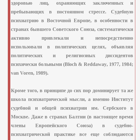
здоровью лиц, охраняющих заключенных и
пребывающих в постоянном стрессе. Судебную
ование граждан
психиатрию в Восточной Европе, в особенности в
и авиакатастрофы
странах бывшего Советского Союза, систематически
активно привлекали и непосредственно
ами семейные конфликты
использовали в политических целях, объявляя
действии
политических и религиозных диссидентов
психически больными (
Bloch
&
Reddaway
, 1977, 1984;
облучении
van
Voren
, 1989).
Кроме того, в принципе до сих пор доминирует та же
школа психиатрической мысли, а именно Институт
судебной и общей психиатрии им. Сербского в
Москве. Даже в странах Балтии (в настоящее время
члены Европейского Союза) в судебно-
психиатрической практике все еще соблюдаются