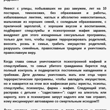
Невест с улицы, побывавших не раз замужем, лет на 10
постарше, темнокожих, без образования и работы,
избалованных лентяек, наглых и абсолютно невоспитанных,
мальчикам из хороших семей, с солидным образованием, с
их агентов
приличной зарплатой, с хорошим вкусом и воспитанием,
подбирают спецслужбы и психотронная мафия заранее,
внедряют для этого изощренные сексуальные программы,
только для того, чтобы годами терроризировать родителей,
вносить рознь в семьи, грабить имущество родителей,
разрушать семейные, православные традиции и уничтожать
православную веру.
Когда глава семьи уничтожается психотронной мафией и
спецслужбами, то семья убитого гражданина берется под
полный контроль и подвергается постоянным нападениям и
грабежам. Дети должны уничтожать мать или отца через
террористические программы, чтобы завладеть имуществом,
но и наварится на этом вся мафиозная рать: юристы, псиопы,
спецслужбы, психиатры, фарма - мафия. Следующий этап,
расправа с детьми - "садистами»»": садят на алкоголь или
наркоту, кого в психиатрию запрут надолго или там отравят,
кому инсценируют автоаварию со смертельным исходом!!!