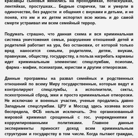
красавцы сыновья женились на проходимках, потаскушках,
ами семейные конфликты
лентяйках, простушках... Бедные старички, так и умерли в
одиночестве, без радости и общения с внуками и детьми, и не
для террора
поняв, кто им и их детям испортил всю жизнь и до самой
смерти устраивал им всем семейный террор.
действии
Подумать страшно, что данная схема и вся криминальная
система уничтожения семьи, разрушение отношений детей и
облучении
родителей работает на ура, без остановки, от которой только
вред наносится семьям, родителям, детям, внукам,
правнукам, обществу, государству, а польза нагребать карманы
идет криминальным элементам: спецслужбам, псиопам,
фарма - мафии, психиатрам, юристам и другим отморозкам.
Данные программы на развал семейных и родственных
отношений по всему Миру государственные, которые ведут и
контролируют спецслужбы, а исполнители, секты,
психотронный сброд, зеки и просто криминальные отморозки.
Не исключаю и военных участие, ученые продались давно
Западным спецслужбам. ЦРУ и Моссад здесь хозяева всего
беспредела, ФСБ нельзя исключать. Это организованный
мировой криминал срощенный с гос. учереждениями и
коррумпированными политиками. Главное данные
эксперименты приносят доход всем криминальным
структурам и государству в том числе. Когда пытают граждан,