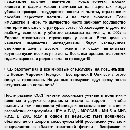
психиатрия получает пациентов, когда колечат граждан
клиники и фарма мафия наживаются на пациентах, когда
убивают граждан, государство пенсии и льготы, страховки и
пособия перестает платить и на этом экономит. Если
имущество в игре, то имущество часто забирает государство
или криминальные структуры, секты. Страховщики в доле по
любому, если есть у убитого страховка на жизнь, то 50% в
Европе отхватывает страховщик у семьи. Если делешка
начнется имущества наследниками, будут наследников
сталкивать друг с другом, тоскать по судам, вытягивать
крупные куски все кому не лень. Все спланировано нелюдями
годами заранее, и редко схема не проходит!!!
ФСБ работает как и все мировые спецслужбы на Ротшильдов,
на Новый Мировой Порядок - Беспорядок!!!
Они все с этого
живут и процветают. Их данные кормушки ждут сразу после
вступления на должность!!!
После развала СССР многие российские ученые и политики -
военные и другие специалисты тикали за кардон - чтобы
выжить и там попросили убежище и показали свои знания и
разработки спецслужбам ЦРУ и БНД - МОССАД - МИ 5 и МИ6
и.т.д. В 2001 году в одной из немецких газет появилось
обьявление о наборе в спецслужбы БНД российских ученых и
специалистов в области квантовой физики - биофизики и