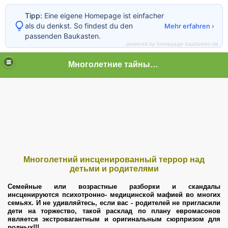
Tipp:
Eine eigene Homepage ist einfacher
als du denkst. So findest du den
Mehr erfahren ›
passenden Baukasten.
powered by homepage-baukasten.de
Многолетние тайные пытки граждан
 граждан
Многолетний инсценированный террор над
детьми и родителями
Семейные или возрастные разборки и скандалы
инсценируются психотронно- медицинской мафией во многих
семьях. И не удивляйтесь, если вас - родителей не пригласили
дети на торжество, такой расклад по плану евромасонов
является экстровагантным и оригинальным сюрпризом для
родных!!!