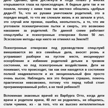
Дело сделано, цель достигнута и тогда только у многих
открываются глаза на происходящее. А бедные дети так и не
поняли, почему с ними тоже так жестоко обошлись «добрые
дяди»!!! То, что их руками уничтожили родителей, это в
порядке вещей, то что им сломали жизнь и их загнали в угол,
это случай или промах, ошибка, неопытность, а то, что им
уготовили психиатрические пытки и смерть, это возможно
наказание за родителей. По данной схеме работают
спецслужбы и психотронные отморозки более 50 лет.
Эсэсовские методы еще никто не отменял на Земле!!!
Психотронные отморозки под руководством спецслужб
вмешиваются во все семейные дела, вносят рознь и
устраивают разборки на пустом месте, инсценируют
 РОССИИ
оскорбление и избиение родителей детьми в трезвом
состоянии, но под психотронным воздействием. Дети не
ЖДАН
понимают, что происходит, так как они находятся в состоянии
полной неадекватности и их эмоциональный фон просто
очень высок. Наблюдать все это безумно страшно, помочь
пситеррора
практически невозможно, потому что перед тобой стоит
программированный робот, а не твой ребенок!!!
ование граждан
Вспоминаю знакомых врачей из Варбурга Отто, когда дети
и авиакатастрофы
врачи и родители врачи, 40 лет не роднились, не общались,
стали чужими, из - за того, что их высоко интеллегентные