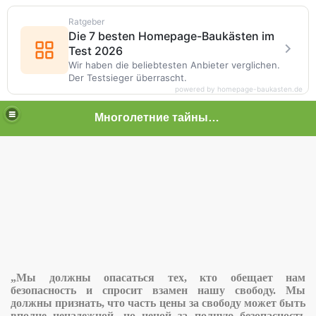
Ratgeber
Die 7 besten Homepage-Baukästen im
Test 2026
Wir haben die beliebtesten Anbieter verglichen.
Der Testsieger überrascht.
powered by homepage-baukasten.de
Многолетние тайные пытки граждан
 граждан
ужия массового поражения
 практическая конференция
I съезда психиатров России
„Мы должны опасаться тех, кто обещает нам
безопасность и спросит взамен нашу свободу. Мы
ании А.Меркель
должны признать, что часть цены за свободу может быть
вполне ненадежной, но ценой за полную безопасность