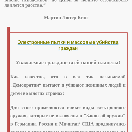
является рабство.“
Мартин Лютер Кинг
традавших в ООН
ящих граждан и призыв к обжалованию
Электронные пытки и массовые убийства
граждан
орящих пострадавших граждан
Уважаемые граждане всей нашей планеты!
Как известно, что в век так называемой
я "Современному фашизму нет!"
„Демократии“ пытают и убивают невинных людей и
ии Звягинцеву А.Г.
детей во многих странах!
Для этого применяются новые виды электронного
оружия, которые не включены в "Закон об оружии"
в Германии. Россия и Мичиган/ США продвинулись