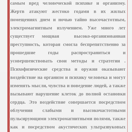
самым вред человеческой психике и организму.
пситеррора
Жертв атакуют жестоко годами в их жилых
помещениях днем и ночью тайно высочастотным,
ование граждан
электромагнитным излучением. Уже много лет
и авиакатастрофы
существует мощная высоко-организованная
преступность, которая смогла беспрепятственно за
ами семейные конфликты
прошедшие годы распространиться и
действии
усовершенствовать свои методы и стратегии .
Психофизические средства и оружия оказывают
облучении
воздействие на организм и психику человека и могут
изменять мысли, чувства и поведение людей, а также
вызывают нарушение клеток до полной остановки
сердца. Это воздействие совершается посредством
облучения слабыми и высокочастотными
пульсирующими электромагнитными полями, также
как и посредством акустических ультразвуковых