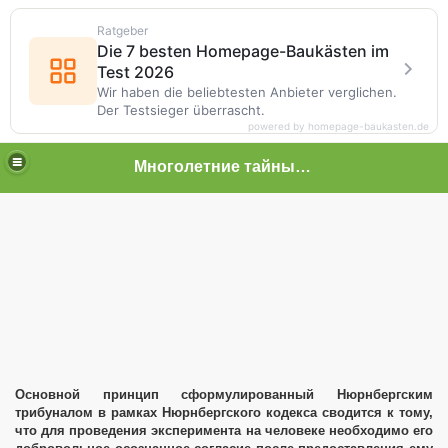
Ratgeber
Die 7 besten Homepage-Baukästen im
Test 2026
Wir haben die beliebtesten Anbieter verglichen.
Der Testsieger überrascht.
powered by homepage-baukasten.de
Многолетние тайные пытки граждан
 граждан
ОН
у УК РФ
Основной принцип сформулированный Нюрнбергским
трибуналом в рамках Нюрнбергского кодекса сводится к тому,
что для проведения эксперимента на человеке необходимо его