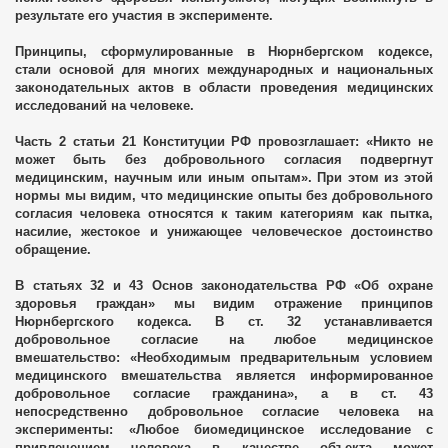
результате его участия в эксперименте.
Принципы, сформулированные в Нюрнбергском кодексе,
стали основой для многих международных и национальных
законодательных актов в области проведения медицинских
исследований на человеке.
Часть 2 статьи 21 Конституции РФ провозглашает: «Никто не
может быть без добровольного согласия подвергнут
медицинским, научным или иным опытам». При этом из этой
нормы мы видим, что медицинские опыты без добровольного
согласия человека относятся к таким категориям как пытка,
 РОССИИ
насилие, жестокое и унижающее человеческое достоинство
обращение.
ЖДАН
В статьях 32 и 43 Основ законодательства РФ «Об охране
пситеррора
здоровья граждан» мы видим отражение принципов
Нюрнбергского кодекса. В ст. 32 устанавливается
добровольное согласие на любое медицинское
ование граждан
вмешательство: «Необходимым предварительным условием
медицинского вмешательства является информированное
и авиакатастрофы
добровольное согласие гражданина», а в ст. 43
непосредственно добровольное согласие человека на
эксперименты: «Любое биомедицинское исследование с
ами семейные конфликты
привлечением человека в качестве объекта может