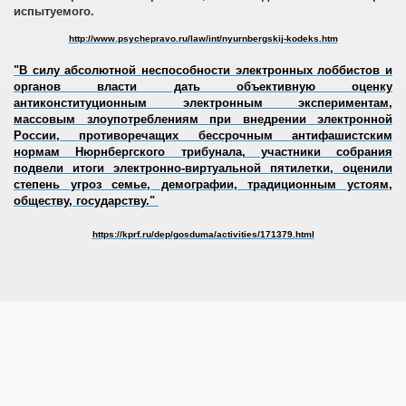
испытуемого.
http://www.psychepravo.ru/law/int/nyurnbergskij-kodeks
.htm
"В силу абсолютной неспособности электронных лоббистов и
органов власти дать объективную оценку
антиконституционным электронным экспериментам,
массовым злоупотреблениям при внедрении электронной
России, противоречащих бессрочным антифашистским
нормам Нюрнбергского трибунала, участники собрания
подвели итоги электронно-виртуальной пятилетки, оценили
степень угроз семье, демографии, традиционным устоям,
обществу, государству."
https://kprf.ru/dep/gosduma/activities/171379.html