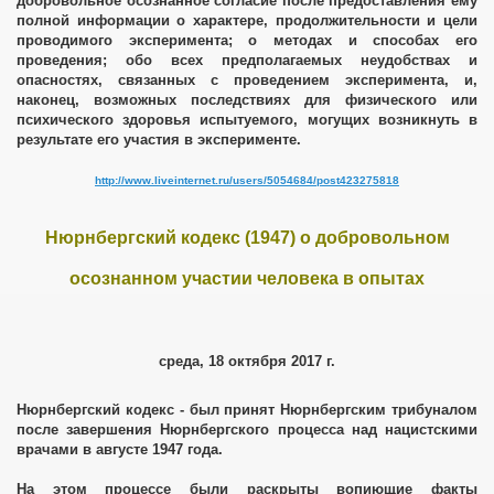
добровольное осознанное согласие после предоставления ему
следовании
полной информации о характере, продолжительности и цели
проводимого эксперимента; о методах и способах его
проведения; обо всех предполагаемых неудобствах и
гической безопасности
опасностях, связанных с проведением эксперимента, и,
наконец, возможных последствиях для физического или
психического здоровья испытуемого, могущих возникнуть в
результате его участия в эксперименте.
 Юстиции РФ
http://www.liveinternet.ru/users/5054684/post423275818
овека"
Нюрнбергский кодекс (1947) о добровольном
осознанном участии человека в опытах
среда, 18 октября 2017 г.
Нюрнбергский кодекс - был принят Нюрнбергским трибуналом
после завершения Нюрнбергского процесса над нацистскими
врачами в августе 1947 года.
На этом процессе были раскрыты вопиющие факты