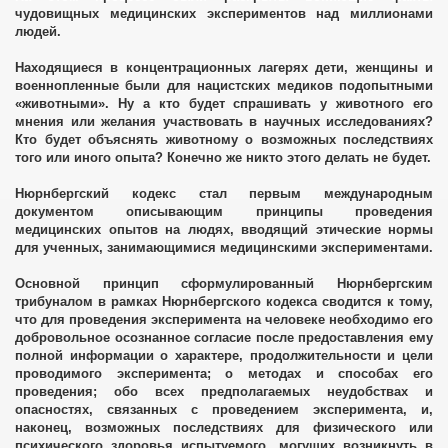
чудовищных медицинских экспериментов над миллионами
людей.
Находящиеся в концентрационных лагерях дети, женщины и
их агентов
военнопленные были для нацистских медиков подопытными
«животными». Ну а кто будет спрашивать у животного его
мнения или желания участвовать в научных исследованиях?
Кто будет объяснять животному о возможных последствиях
того или иного опыта? Конечно же никто этого делать не будет.
Нюрнбергский кодекс стал первым международным
документом описывающим принципы проведения
медицинских опытов на людях, вводящий этические нормы
для ученных, занимающимися медицинскими экспериментами.
Основной принцип сформулированный Нюрнбергским
трибуналом в рамках Нюрнбергского кодекса сводится к тому,
что для проведения эксперимента на человеке необходимо его
добровольное осознанное согласие после предоставления ему
полной информации о характере, продолжительности и цели
проводимого эксперимента; о методах и способах его
проведения; обо всех предполагаемых неудобствах и
опасностях, связанных с проведением эксперимента, и,
наконец, возможных последствиях для физического или
психического здоровья испытуемого, могущих возникнуть в