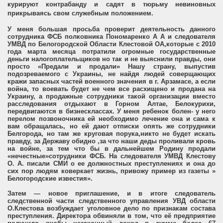
курируют контрабанду и садят в тюрьму невиновных
прикрываясь свом служебным положением.
У меня большая просьба проверит деятельность данного
сотрудника ФСБ полковника Пономаренко А А и следователя
УМВД по Белогородской Области Клестовой ОА,которые с 2010
года марта месяца потратили огромные государственные
деньги налогоплательщиков но так и не выяснили правды, они
просто «Предали и продали» Нашу страну, выпустив
подозреваемого с Украины, не найдя людей соверщающих
кражи запасных частей военного значения в г. Арзамасе, а если
война, то воевать будет не чем все расхищено и продана на
Украину, а продажные сотрудники такой организации вместо
расследования отдыхают в Горном Алтае, Белокурихи,
передвигаются в бизнесклассах. У меня ребенок болен- у него
перелом позвоночника ей необходимо лечение она и сама к
вам обращалась, но ей дают отписки опять же сотрудники
Белгорода, но там же круговая порука,никто не будет искать
правду, за Державу обидно ,за что наши деды проливали кровь
на войне, за тем что бы в дальнейшем Родину продали
«нечестные»сотрудники ФСБ. На следователя УМВД Клестову
О. А. писали СМИ о ее должностных преступлениях и она до
сих пор людям коверкает жизнь, привожу пример из газеты »
Белогородские известия».
Затем — новое приглашение, и в итоге следователь
следственной части следственного управления УВД области
О.Клестова возбуждает уголовное дело по признакам состава
преступления. Директора обвиняли в том, что её предприятие