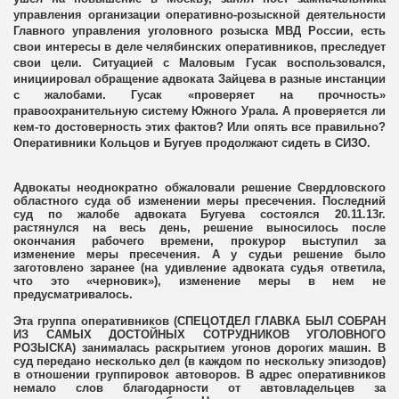
управления организации оперативно-розыскной деятельности
Главного управления уголовного розыска МВД России, есть
свои интересы в деле челябинских оперативников, преследует
свои цели. Ситуацией с Маловым Гусак воспользовался,
инициировал обращение адвоката Зайцева в разные инстанции
с жалобами. Гусак «проверяет на прочность»
правоохранительную систему Южного Урала. А проверяется ли
кем-то достоверность этих фактов? Или опять все правильно?
Оперативники Кольцов и Бугуев продолжают сидеть в СИЗО.
Адвокаты неоднократно обжаловали решение Свердловского
областного суда об изменении меры пресечения. Последний
суд по жалобе адвоката Бугуева состоялся 20.11.13г.
растянулся на весь день, решение выносилось после
окончания рабочего времени, прокурор выступил за
изменение меры пресечения. А у судьи решение было
заготовлено заранее (на удивление адвоката судья ответила,
что это «черновик»), изменение меры в нем не
предусматривалось.
Эта группа оперативников (СПЕЦОТДЕЛ ГЛАВКА БЫЛ СОБРАН
ИЗ САМЫХ ДОСТОЙНЫХ СОТРУДНИКОВ УГОЛОВНОГО
РОЗЫСКА) занималась раскрытием угонов дорогих машин. В
суд передано несколько дел (в каждом по нескольку эпизодов)
в отношении группировок автоворов. В адрес оперативников
немало слов благодарности от автовладельцев за