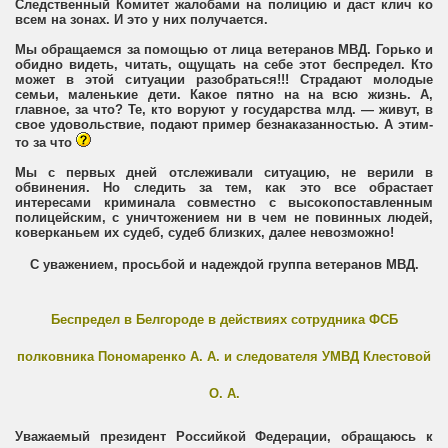
Следственный Комитет жалобами на полицию и даст клич ко
всем на зонах. И это у них получается.
Мы обращаемся за помощью от лица ветеранов МВД. Горько и
обидно видеть, читать, ощущать на себе этот беспредел. Кто
может в этой ситуации разобраться!!! Страдают молодые
семьи, маленькие дети. Какое пятно на на всю жизнь. А,
главное, за что? Те, кто воруют у государства млд. — живут, в
свое удовольствие, подают пример безнаказанностью. А этим-
то за что
Мы с первых дней отслеживали ситуацию, не верили в
обвинения. Но следить за тем, как это все обрастает
интересами криминала совместно с высокопоставленным
полицейским, с уничтожением ни в чем не повинных людей,
коверканьем их судеб, судеб близких, далее невозможно!
С уважением, просьбой и надеждой группа ветеранов МВД.
Беспредел в Белгороде в действиях сотрудника ФСБ
полковника Пономаренко А. А. и следователя УМВД Клестовой
О. А.
Уважаемый президент Российкой Федерации, обращаюсь к