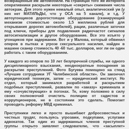
возвращенные им автомобили. На страницах того же интернета
оперативники раскрыли некоторые «секреты» снижения числа
автокраж. Для этого нужен немалый опыт, аналитический ум (у
них нет МАТИЛЬДЫ, что у ОСА на 5 канале), и т.д. У
автоугонщиков дорогостоящее оборудование (сканирующий
механизм стоимостью около 1,5 миллиона рублей для
открывания дорогих автомобилей), рации, различные заточки
под ключи, приборы для подавления радиочастот сигналов
автосигнализации и другое оборудование. Все это изъято у
угонщиков при задержании. Вот и у Малова, который обвинил
оперов в пытках и угрозе сексуального насилия, найден в
машине сканер стоимость 40 -60 тыс. долларов, мог ли он один
работать с таким оборудованием.
У каждого из оперов по 10 лет безупречной службы, ни одного
дисциплинарного взыскания, неоднократные поощрения за
раскрытие преступлений. Фото Бугуева помещено на стенд
«Лучшие сотрудники УГ Челябинской области». Он закончил
юридический техникум, затем — юридический институт. Но
отдел, который занимался разработкой и раскрытием
подобных преступлений, развален по «заказу» криминала и
ему «сочувствующих» в погонах. Те, кому положено в силу
своих полномочий очистить полицию от садистов и
коррупционеров, не в состоянии это сделать. Помогает
проводить реформу МВД криминал.
Преступники легко и просто вышибают добросовестных и
честных трудяг, пользуясь угрозами, подкупами, услугами
адвокатов. Так один из задержанных членов преступной
группы открыто заявляет следователю, что «засыплет»