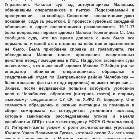
Управления. Начался суд над автоугонщиком Маловым,
 РОССИИ
обвинившим оперативников в пытках. Подозреваемый в
преступлении — на свободе. Свидетели – оперативники дают
ЖДАН
показания, сидя за решеткой. В процессе судебных заседаний
обвинения в адрес оперативников разваливаются. 15.11.13
пситеррора
была допрошена первый адвокат Малова Перегонцева С.. Она
сообщила суду, что во время допроса с ним было все
нормально, и жалоб с его стороны на действия оперативников
ование граждан
не было. Была приобщена справка из травмпункта, где
обследовали Малова после проведения следственных
и авиакатастрофы
действий перед помещением в ИВС. На другом заседании суда
выяснилось, что нынешний адвокат Малова О.Зайцев (он же
ами семейные конфликты
инициатор обвинения оперативников, обращался в
следственный отдел по Центральному району Челябинска —
было отказано, факты не подтвердились) не имеет лицензии …
действии
Зайцев, после неудавшейся попытки возбудить уголовное
дело в Челябинске, обратился (интернет- газета) к старому
облучении
знакомому- следователю СУ СК по УрФО И. Бедерину. Они
совместно обращались в разные инстанции за помощью в
сборе компромата на сотрудников уголовного розыска,
которые занимались расследованием угонов и начали
«дербанить» ОПГ(в т.ч.к экс-сотруднику УФСБ О.Натальченко).
Из Интернет-газеты узнаем о роли экс-начальника угрозыска
Южного Урала Владимира Гусака, который около 2-х лет назад
ушел на повышение в Москву, занял пост замначальника