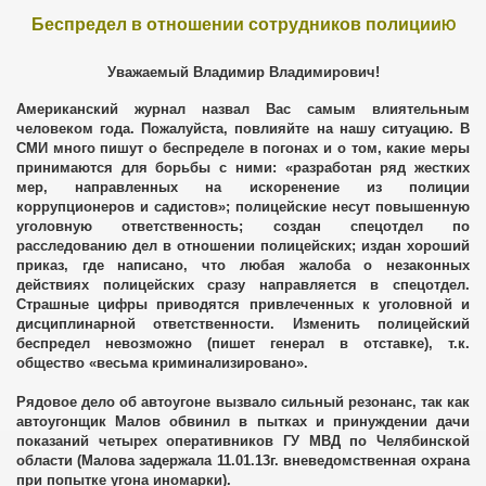
Беспредел в отношении сотрудников полиции
з Москвы
Ю
скве
Уважаемый Владимир Владимирович!
Американский журнал назвал Вас самым влиятельным
общает
человеком года. Пожалуйста, повлияйте на нашу ситуацию. В
СМИ много пишут о беспределе в погонах и о том, какие меры
.
принимаются для борьбы с ними: «разработан ряд жестких
мер, направленных на искоренение из полиции
коррупционеров и садистов»; полицейские несут повышенную
 сообщает
уголовную ответственность; создан спецотдел по
расследованию дел в отношении полицейских; издан хороший
асти
приказ, где написано, что любая жалоба о незаконных
действиях полицейских сразу направляется в спецотдел.
Страшные цифры приводятся привлеченных к уголовной и
дисциплинарной ответственности. Изменить полицейский
беспредел невозможно (пишет генерал в отставке), т.к.
их агентов
общество «весьма криминализировано».
Рядовое дело об автоугоне вызвало сильный резонанс, так как
автоугонщик Малов обвинил в пытках и принуждении дачи
показаний четырех оперативников ГУ МВД по Челябинской
области (Малова задержала 11.01.13г. вневедомственная охрана
при попытке угона иномарки).