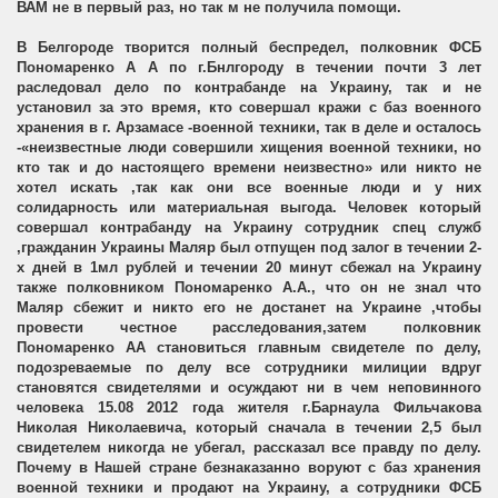
ВАМ не в первый раз, но так м не получила помощи.
В Белгороде творится полный беспредел, полковник ФСБ
Пономаренко А А по г.Бнлгороду в течении почти 3 лет
раследовал дело по контрабанде на Украину, так и не
установил за это время, кто совершал кражи с баз военного
хранения в г. Арзамасе -военной техники, так в деле и осталось
-«неизвестные люди совершили хищения военной техники, но
кто так и до настоящего времени неизвестно» или никто не
хотел искать ,так как они все военные люди и у них
солидарность или материальная выгода. Человек который
совершал контрабанду на Украину сотрудник спец служб
,гражданин Украины Маляр был отпущен под залог в течении 2-
х дней в 1мл рублей и течении 20 минут сбежал на Украину
также полковником Пономаренко А.А., что он не знал что
Маляр сбежит и никто его не достанет на Украине ,чтобы
провести честное расследования,затем полковник
Пономаренко АА становиться главным свидетеле по делу,
подозреваемые по делу все сотрудники милиции вдруг
становятся свидетелями и осуждают ни в чем неповинного
человека 15.08 2012 года жителя г.Барнаула Фильчакова
Николая Николаевича, который сначала в течении 2,5 был
свидетелем никогда не убегал, рассказал все правду по делу.
Почему в Нашей стране безнаказанно воруют с баз хранения
военной техники и продают на Украину, а сотрудники ФСБ