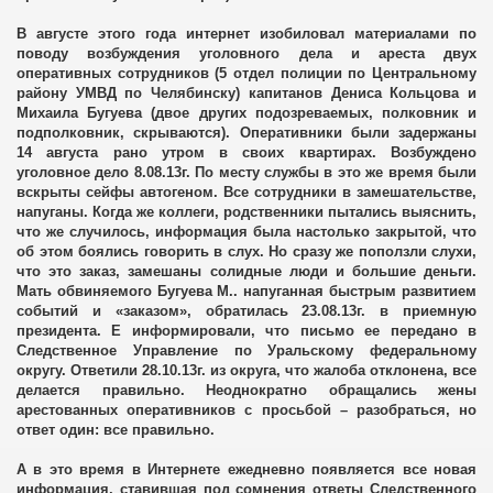
В августе этого года интернет изобиловал материалами по
поводу возбуждения уголовного дела и ареста двух
оперативных сотрудников (5 отдел полиции по Центральному
району УМВД по Челябинску) капитанов Дениса Кольцова и
Михаила Бугуева (двое других подозреваемых, полковник и
подполковник, скрываются). Оперативники были задержаны
14 августа рано утром в своих квартирах. Возбуждено
уголовное дело 8.08.13г. По месту службы в это же время были
вскрыты сейфы автогеном. Все сотрудники в замешательстве,
напуганы. Когда же коллеги, родственники пытались выяснить,
что же случилось, информация была настолько закрытой, что
об этом боялись говорить в слух. Но сразу же поползли слухи,
что это заказ, замешаны солидные люди и большие деньги.
Мать обвиняемого Бугуева М.. напуганная
быстрым развитием
событий и «заказом», обратилась 23.08.13г. в приемную
президента. Е информировали, что письмо ее передано в
Следственное Управление по Уральскому федеральному
округу. Ответили 28.10.13г. из округа, что жалоба отклонена, все
делается правильно. Неоднократно обращались жены
арестованных оперативников с просьбой – разобраться, но
ответ один: все правильно.
А в это время в Интернете ежедневно появляется все новая
информация, ставившая под сомнения ответы Следственного