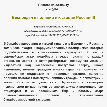
ОН
Пишите на эл.почту
lkzar@bk.ru
и
Беспредел в полиции и юстиции России!!!!
ОМПЬЮТЕР"
https://ok.ru/video/227272036712
https://www.youtube.com/watch?v=D9QSZN_kTZs
https://vk.com/video314113052_456239022?list...
 и общественности Америки
В бандформирования в каждой стране и в Европе и в России в
том числе, входят и коррумпированные полицейские, которые
 СТАЛКИНГ
подрабатывают в криминальных структурах. У нас в
европейских актах подобных случаев тысячи по каждой
стране, на местах не хотят разбираться, потому что указания
 Боман
издеваться над населением поступают сверху, иначе
непонятно, почему граждане многих стран не получают ни
В.В. Путину
помощи, ни поддержки от правовых органов, напротив
полиция помогает помещать невинных граждан в психиатрии и
лебниковой
таким образом их уничтожать. Недвижимость некоторых
пенсионеров не дает покоя во многих случаях криминальным
структурам и их пособникам. Еще и поэтому азарт
вке
правоохранительных органов и криминальных
бандформирований так велик!!!
бщает