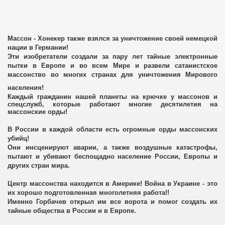
Массон - Хонекер также взялся за уничтожение своей немецкой
нации в Германии!
их агентов
Эти изобретатели создали за пару лет тайные электронные
пытки в Европе и во всем Мире и развели сатанистское
массонство во многих странах для уничтожения Мирового
населения!
Каждый гражданин нашей планеты на крючке у массонов и
спецслужб, которые работают многие десятилетия на
массонские орды!
В России в каждой области есть огромные орды массонских
убийц!
Они инсценируют аварии, а также воздушные катастрофы,
пытают и убивают беспощадно население России, Европы и
других стран мира.
Центр массонства находится в Америке! Война в Украине - это
их хорошо подготовленная многолетняя работа!!
Именно Горбачев открыл им все ворота и помог создать их
тайные общества в России и в Европе.