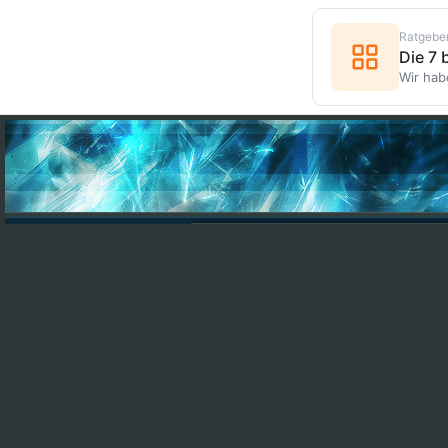
Ratgebe
Die 7
Wir hab