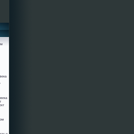
им
века
у
овека
т
ект
ком
ках и