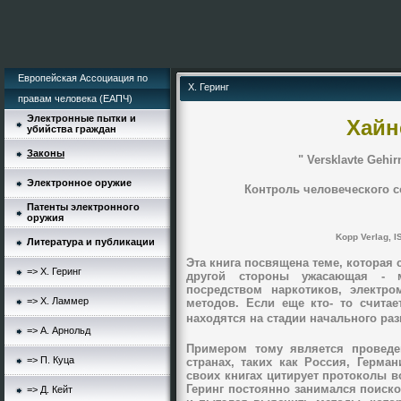
Европейская Ассоциация по
Х. Геринг
правам человека (ЕАПЧ)
Электронные пытки и
Хайн
убийства граждан
Законы
" Versklavte Geh
Электронное оружие
Контроль человеческого 
Патенты электронного
оружия
Kopp Verlag, I
Литература и публикации
Эта книга посвящена теме, которая
=> Х. Геринг
другой стороны ужасающая - м
посредством наркотиков, электро
=> Х. Ламмер
методов. Если еще кто- то счита
находятся на стадии начального разв
=> А. Арнольд
Примером тому является проведе
=> П. Куца
странах, таких как Россия, Герма
своих книгах цитирует протоколы в
Геринг постоянно занимался поиск
=> Д. Кейт