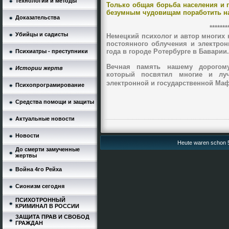
Технологии и методы
Только общая борьба населения и 
безумным чудовищам поработить на
Доказательства
*******
Убийцы и садисты
Немецкий психолог и автор многих к
постоянного облучения и электрон
года в городе Ротербурге в Баварии.
Психиатры - преступники
Вечная память нашему дорогому
Истории жертв
который посвятил многие и лу
электронной и государственной Мафи
Психопрограмирование
Средства помощи и защиты
Актуальные новости
Новости
Heute waren schon 5
До смерти замученные
жертвы
Война 4го Рейха
Сионизм сегодня
ПСИХОТРОННЫЙ
КРИМИНАЛ В РОССИИ
ЗАЩИТА ПРАВ И СВОБОД
ГРАЖДАН