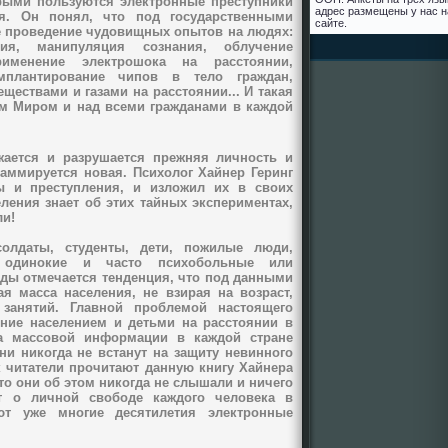
рыми пользуются электронные преступники
адрес размещены у нас н
я. Он понял, что под государственными
сайте.
е проведение чудовищных опытов на людях:
ия, манипуляция сознания, облучение
рименение электрошока на расстоянии,
имплантирование чипов в тело граждан,
ществами и газами на расстоянии...
И такая
сем Миром и над всеми гражданами в каждой
ается и разрушается прежняя личность и
раммируется новая. Психолог Хайнер Геринг
 и преступления, и изложил их в своих
ления знает об этих тайных экспериментах,
ли!
олдаты, студенты, дети, пожилые люди,
, одинокие и часто психобольные или
ды отмечается тенденция, что под данными
я масса населения, не взирая на возраст,
 занятий. Главной проблемой настоящего
ение населением и детьми на расстоянии в
ва массовой информации в каждой стране
ни никогда не встанут на защиту невинного
ак читатели прочитают данную книгу Хайнера
что они об этом никогда не слышали и ничего
т о личной свободе каждого человека в
ют уже многие десятилетия электронные