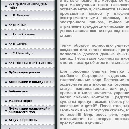
и пытался выяснить методы, кото
=> Отрывок из книги Джим
при манипуляции всего населени
Кейта
экспериментами, скрывается тайно
промывание мозгов у населен
=> В. Ленский
электромагнитными волнами, п
электронного гипноза, тайное 
=> М. Новак
отравление граждан химическими ве
угроза нависла как никогда над в
=> Кэти О Брайен
стране!
=> В. Сокола
Таким образом полностью уничтож
создается или точнее сказать прог
=> Э.Мекельбург
полностью доказал данные фыкты
книгах. Небольшое количество насе
многие никогда об этом и не слыша
=> И. Винокуров и Г. Гуртовой
Для подобных опытов берутся с
Публикации ученых
особенно безродные, судимые
тяжелобольные люди. Последние го
Ассоциации и обьединения
экспериментами находится огромна
статус, национальность или род
Библиотека
времени в мире является- управл
целях полного контроля. Средст
Жалобы жертв
куплены преступниками, поэтому о
населения и детей!!! После того, к
Публикации свидетелей и
Геринга они не смогут уже сказать, 
бывших агентов
не знали!!!
Ведь здесь речь иде
отдельности, на которую посяга
Акции и протесты
преступники и убийцы!