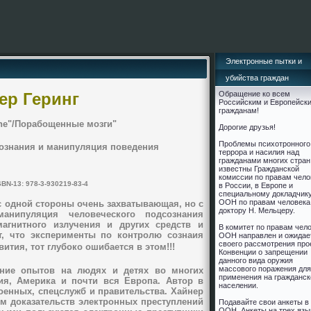
Электронные пытки и
убийства граждан
ер Геринг
Обращение ко всем
Российским и Европейск
гражданам!
irne"/Порабoщенные мозги"
Дорогие друзья!
Проблемы психотронного
сознания и манипуляция поведения
террора и насилия над
гражданами многих стран
известны Гражданской
комиссии по правам чело
SBN-13: 978-3-930219-83-4
в России, в Европе и
cпециальному докладчик
ООН по правам человека
 с одной стороны очень захватывающая, но с
доктору Н. Мельцеру.
анипуляция человеческого подсознания
магнитного излучения и других средств и
В комитет по правам чел
ет, что эксперименты по контролю сознаия
ООН направлен и ожидае
своего рассмотрения про
ития, тот глубоко ошибается в этом!!!
Конвенции о запрещении
данного вида оружия
массового поражения для
ние опытов на людях и детях во многих
применения на гражданс
ния, Америка и почти вся Европа. Автор в
населении.
оенных, спецслужб и правительства. Хайнер
ом доказательств электронных преступлений
Подавайте свои анкеты в
ООН. Анкеты на трех язы