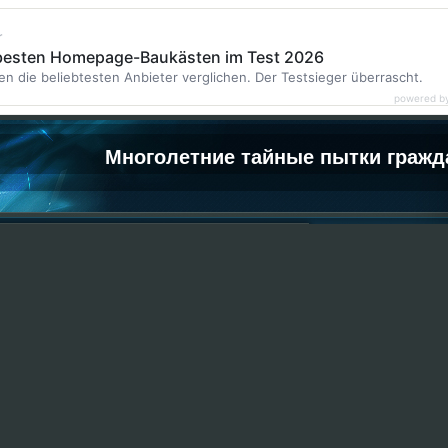
r
 besten Homepage-Baukästen im Test 2026
en die beliebtesten Anbieter verglichen. Der Testsieger überrascht.
powered b
Многолетние тайные пытки гражд