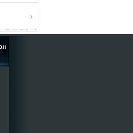
y homepage-baukasten.de
ан