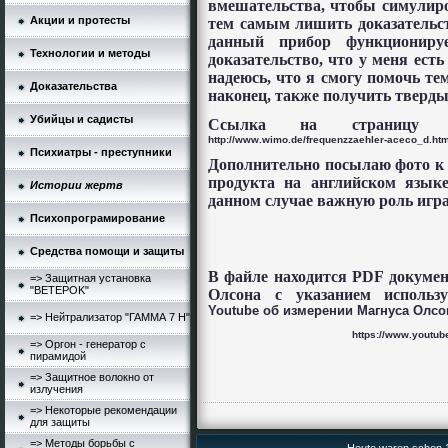
вмешательства, чтобы симулиро
Акции и протесты
тем самым лишить доказательст
данный прибор функционируе
Технологии и методы
доказательство, что у меня ест
надеюсь, что я смогу помочь т
Доказательства
наконец, также получить тверды
Убийцы и садисты
Ссылка на страницу 
http
://
www
.
wimo
.
de
/
frequenzzaehler
-
aceco
_
d
.
htm
Психиатры - преступники
Дополнительно посылаю фото к 
продукта на английском язык
Истории жертв
данном случае важную роль игра
Психопрограмирование
Средства помощи и защиты
В файле находится PDF докуме
=> Защитная установка
"BETEPOK"
Олсона с указанием использ
Youtube об измерении Магнуса Олсо
=> Нейтрализатор "ГАММА 7 Н"
https://www.youtu
=> Оргон - генератор с
пирамидой
=> Защитное волокно от
излучения
=> Некоторые рекомендации
для защиты
=> Методы борьбы с