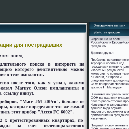
Электронные пытки и
убийства граждан
Обращение ко всем
Российским и Европейск
ации для пострадавших
гражданам!
Дорогие друзья!
вет всем,
Проблемы психотронного
террора и насилия над
длительного поиска в интернете на
гражданами многих стран
ощью которого действительно можно
известны Гражданской
комиссии по правам чело
ие в теле имплантат.
в России, в Европе и
cпециальному докладчик
ство после того, как я узнал, какими
ООН по правам человека
оказал Магнус Олсон имплантанты в
доктору Н. Мельцеру.
e
, ссылку внизу).
В комитет по правам чел
ООН направлен и ожидае
риборов, "
Mace
JM
20
Pro
", больше не
своего рассмотрения про
Конвенции о запрещении
боры, которые определяют тот же самый
данного вида оружия
упить этот прибор "
Aceco
FC
6002".
массового поражения для
применения на гражданс
населении.
2 х протестированных квартирах, по-
одил за счет целенаправленного
Подавайте свои анкеты в
ООН. Анкеты на трех язы