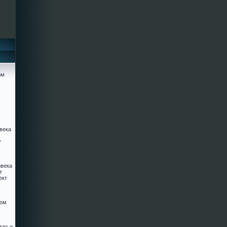
им
века
у
овека
т
ект
ком
ках и