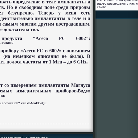
вать определение в теле имплантаты и
адрес размещены у нас н
в. Но в свободном поле среди природы
сайте.
т безупречно. Теперь у меня есть
ь действительно имплантанты в теле и я
ем самым многим другим пострадавшим,
е доказательства.
продукта "
Aceco
FC
6002":
l
#
fc
6002
прибору «
Aceco
FC
в 6002» с описанием
е (на немецком описания не было). В
ет полоса частоты от 1 Мгц – до 6
GHz
.
нт со измерением имплантанты Магнуса
уемых измерительных приборов.
Видео
на:
be.com/watch? v=JxbAoaCBeQE