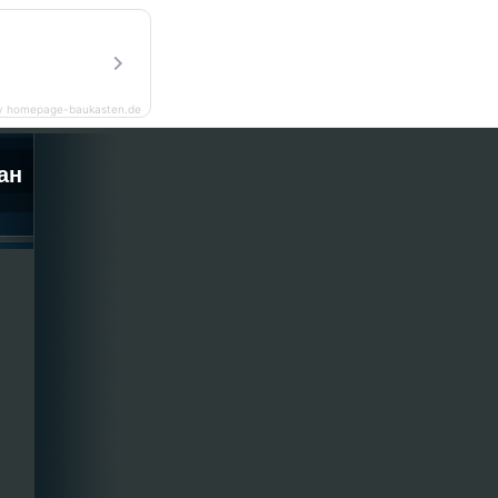
y homepage-baukasten.de
ан