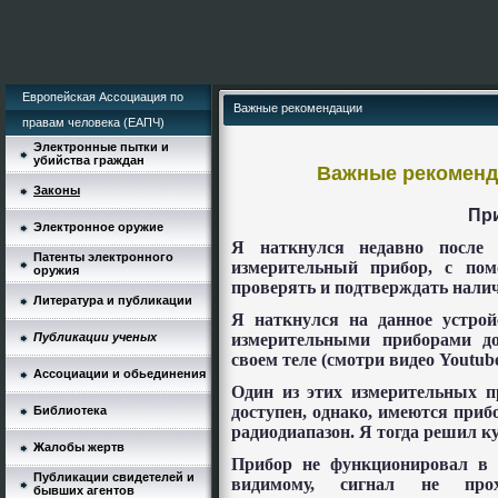
Европейская Ассоциация по
Важные рекомендации
правам человека (ЕАПЧ)
Электронные пытки и
убийства граждан
Важные рекоменд
Законы
При
Электронное оружие
Я наткнулся недавно после 
Патенты электронного
измерительный прибор, с пом
оружия
проверять и подтверждать налич
Литература и публикации
Я наткнулся на данное устрой
Публикации ученых
измерительными приборами д
своем теле (смотри видео
Youtub
Ассоциации и обьединения
Один из этих измерительных п
доступен, однако, имеются при
Библиотека
радиодиапазон. Я тогда решил к
Жалобы жертв
Прибор не функционировал в 
Публикации свидетелей и
видимому, сигнал не прох
бывших агентов