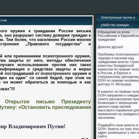
Электронные пытки и
ссии
убийства граждан
ного оружия к гражданам России весьма
Обращение ко всем
, оно разрушает систему доверия граждан к
Российским и Европейск
ам. Тем более, что населению России многие
гражданам!
троения „Правового государства“ и
Дорогие друзья!
Проблемы психотронного
кой или применением психотронного оружия,
террора и насилия над
тва защиты от него, методы обеспечения
гражданами многих стран
лучаях использования против них таких
известны Гражданской
информация о средствах защиты и мерах
комиссии по правам чело
ый пострадавший от психотронного оружия и
в России, в Европе и
cпециальному докладчик
один на один" со своей бедой, при этом не
ООН по правам человека
м он может обратиться за помощью и как
доктору Н. Мельцеру.
ких"!!!
В комитет по правам чел
ООН направлен и ожидае
своего рассмотрения про
: Открытое письмо Президенту
Конвенции о запрещении
Путину: «Остановить преследования
данного вида оружия
массового поражения для
применения на гражданс
населении.
Подавайте свои анкеты в
ир Владимирович Путин!
ООН. Анкеты на трех язы
адрес размещены у нас н
сайте.