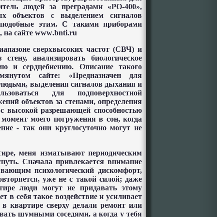
итель людей за преградами «РО-400»,
х объектов с выделением сигналов
 подобные этим. С такими приборами
 на сайте
www
.
bnti
.
ru
иапазоне сверхвысоких частот (СВЧ) и
з стену, анализировать биологическое
ию и сердцебиению. Описание такого
мянутом сайте: «Предназначен для
 людьми, выделения сигналов дыхания и
льзоваться для подповерхностной
ений объектов за стенами, определения
 с высокой разрешающей способностью
т момент моего погружения в сон, когда
ение - так они круглосуточно могут не
тире, меня изматывают периодическим
снуть. Сначала привлекается внимание
ывающим психологический дискомфорт,
овторяется, уже не с такой силой; даже
ире люди могут не придавать этому
т в себя такое воздействие и усиливает
 в квартире сверху делали ремонт или
вать шумными соседями, а когда у тебя