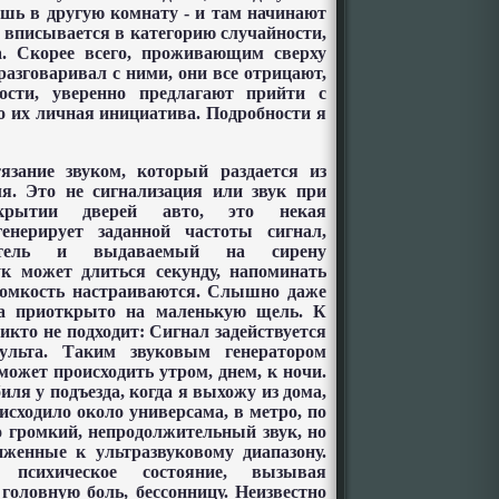
ишь в другую комнату - и там начинают
е вписывается в категорию случайности,
а. Скорее всего, проживающим сверху
 разговаривал с ними, они все отрицают,
сти, уверенно предлагают прийти с
о их личная инициатива. Подробности я
язание звуком, который раздается из
я. Это не сигнализация или звук при
закрытии дверей авто, это некая
генерирует заданной частоты сигнал,
литель и выдаваемый на сирену
к может длиться секунду, напоминать
громкость настраиваются. Слышно даже
ета приоткрыто на маленькую щель. К
кто не подходит: Сигнал задействуется
ульта. Таким звуковым генератором
ожет происходить утром, днем, к ночи.
иля у подъезда, когда я выхожу из дома,
исходило около универсама, в метро, по
но громкий, непродолжительный звук, но
женные к ультразвуковому диапазону.
 психическое состояние, вызывая
 головную боль, бессонницу. Неизвестно