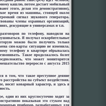
терному кашлю, потом достает мобильный
вают этого, делая это демонстративно),
откое время из машины, стоящей около
 громкий сигнал звукового генератора.
ствованы члены охранных организаций,
иях, дежурящие в универсамах и т.п.
разговоров по телефону, наводили на
лушиваться. Я получал оскорбительные
оторую можно было получить только
мена сим-карты ситуацию не изменила.
ному телефону в квартире обрывалась
резвонивать. Такое продолжалось более
редположить, что может мониторится
мешательство переросло с августа 2015
я в том, что такое преступное деяние
о расстройства на субъект воздействия.
е, носят коварный характер, и здесь я
ность.
е, один из них круглосуточно ходит за
онстративно показывая это стуком над
 помощью приборов, разработанных для