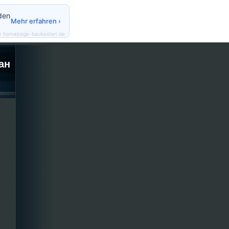
den
Mehr erfahren ›
y homepage-baukasten.de
ан