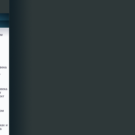
им
века
у
овека
т
ект
ком
ках и
а