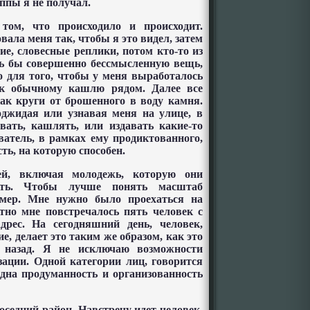
ппы я не получал.
том, что происходило и происходит.
ала меня так, чтобы я это видел, затем
ие, словесные реплики, потом кто-то из
ось бы совершенно бессмысленную вещь,
о для того, чтобы у меня выработалось
, к обычному кашлю рядом. Далее все
ак круги от брошенного в воду камня.
оджидая или узнавая меня на улице, в
евать, кашлять, или издавать какие-то
ватель, в рамках ему продиктованного,
ть, на которую способен.
ей, включая молодежь, которую они
сть. Чтобы лучше понять масштаб
имер. Мне нужно было проехаться на
тно мне повстречалось пять человек с
дрес. На сегодняшний день, человек,
, делает это таким же образом, как это
т назад. Я не исключаю возможности
ации. Одной категории лиц, говорится
идна продуманность и организованность
оседний район. Навстречу идет человек,