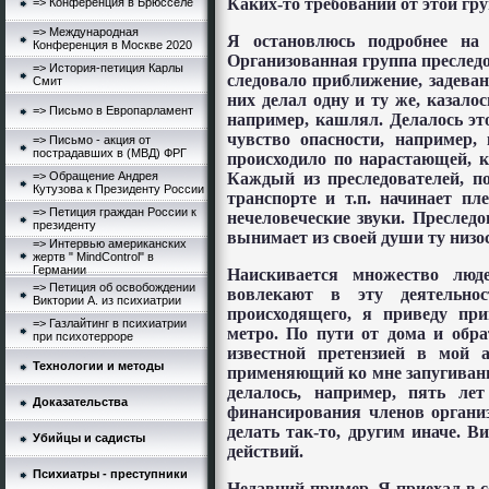
Каких-то требований от этой гру
=> Конференция в Брюсселе
=> Международная
Я остановлюсь подробнее на 
Конференция в Москве 2020
Организованная группа преследов
=> История-петиция Карлы
следовало приближение, задеван
Смит
них делал одну и ту же, казал
=> Письмо в Европарламент
например, кашлял. Делалось эт
чувство опасности, например
=> Письмо - акция от
пострадавших в (МВД) ФРГ
происходило по нарастающей, к
Каждый из преследователей, п
=> Обращение Андрея
Кутузова к Президенту России
транспорте и т.п. начинает пл
=> Петиция граждан России к
нечеловеческие звуки. Преследо
президенту
вынимает из своей души ту низос
=> Интервью американских
жертв " MindControl" в
Германии
Наискивается множество люд
=> Петиция об освобождении
вовлекают в эту деятельно
Виктории А. из психиатрии
происходящего, я приведу пр
=> Газлайтинг в психиатрии
метро. По пути от дома и обра
при психотерроре
известной претензией в мой а
Технологии и методы
применяющий ко мне запугивание
делалось, например, пять ле
Доказательства
финансирования членов организ
делать так-то, другим иначе. В
Убийцы и садисты
действий.
Психиатры - преступники
Недавний пример. Я приехал в с