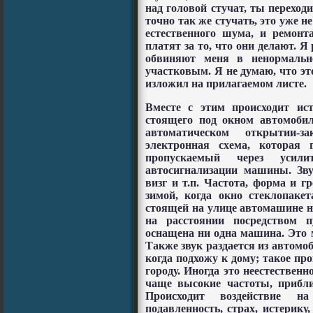
над головой стучат, ты переход
точно так же стучать, это уже н
естественного шума, и ремонт
платят за то, что они делают. Я
обвиняют меня в ненормально
участковым. Я не думаю, что эт
изложил на прилагаемом листе.
Вместе с этим происходит ист
стоящего под окном автомобил
автоматическом открытии-
электронная схема, которая 
пропускаемый через уси
автосигнализации машины. Зву
визг и т.п. Частота, форма и 
зимой, когда окно стеклопак
стоящей на улице автомашине ни
на расстоянии посредством п
оснащена ни одна машина. Это м
Также звук раздается из автомоб
когда подхожу к дому; такое про
городу. Иногда это неестествен
чаще высокие частоты, прибли
Происходит воздействие на
подавленность, страх, истерику,