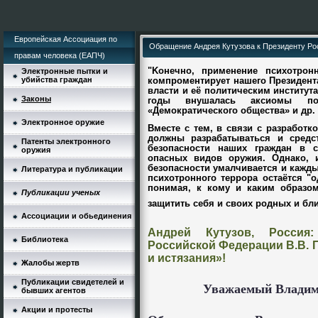
Европейская Ассоциация по
Обращение Андрея Кутузова к Президенту Ро
правам человека (ЕАПЧ)
"K
онечно, применение психотрон
Электронные пытки и
убийства граждан
компроментирует нашего Президента
власти и её политическим институт
Законы
годы внушалась аксиомы пос
«Демократического общества» и др.
Электронное оружие
Вместе с тем, в связи с разработ
должны разрабатываться и средс
Патенты электронного
безопасности наших граждан в с
оружия
опасных видов оружия. Однако, 
безопасности умалчивается и кажд
Литература и публикации
психотронного террора остаётся "
понимая, к кому и каким образо
Публикации ученых
защитить себя и своих родных и близ
Ассоциации и обьединения
Андрей Кутузов, Россия
Библиотека
Российской Федерации В.В. 
и истязания»!
Жалобы жертв
Публикации свидетелей и
Уважаемый Владим
бывших агентов
Акции и протесты