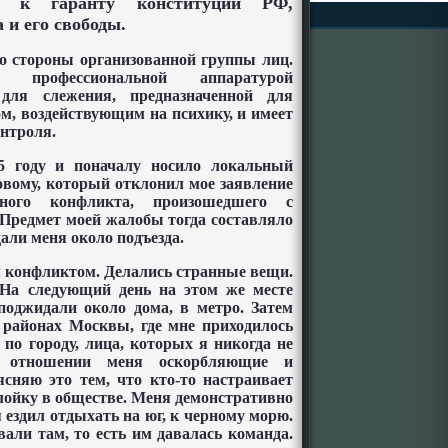
 к гаранту конституции РФ,
и его свободы.
о стороны организованной группы лиц.
 профессиональной аппаратурой
для слежения, предназначенной для
м, воздействующим на психику, и имеет
онтроля.
05 году и поначалу носило локальный
овому, который отклонил мое заявление
сного конфликта, произошедшего с
Предмет моей жалобы тогда составляло
али меня около подъезда.
 конфликтом. Делались странные вещи.
 На следующий день на этом же месте
поджидали около дома, в метро. Затем
 районах Москвы, где мне приходилось
по городу, лица, которых я никогда не
в отношении меня оскорбляющие и
сняю это тем, что кто-то настраивает
лойку в обществе. Меня демонстративно
я ездил отдыхать на юг, к черному морю.
али там, то есть им давалась команда.