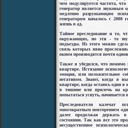
чем модулируется частота, что
генератор является звуковым 
медленно разрушающим психи
генератором началось с 2008 
жизнь в ад.
Тайное преследование и то, ч
окружающих, но эти - то зву
подъезды. Из этого можно сдел
связь которых явно прослежива
окном производятся почти одно
Также я убедился, что помимо
квартире. Истязание психолог
эмоция, или положительное со
негативом. Знают, когда я в
квартире, когда остаюсь один в 
в тишине или прилечь на кро
попытаться уснуть, начинается и
Преследователи калечат п
многократным повторением одно
далее продолжая держать в
состоянии. Так как все это про
несущественное психологичес