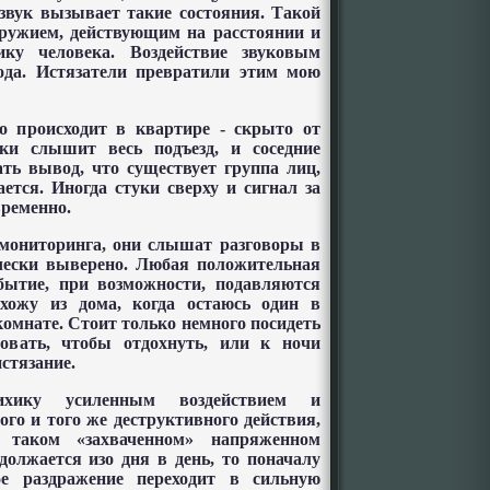
 звук вызывает такие состояния. Такой
оружием, действующим на расстоянии и
ку человека. Воздействие звуковым
года. Истязатели превратили этим мою
то происходит в квартире - скрыто от
ки слышит весь подъезд, и соседние
ать вывод, что существует группа лиц,
ется. Иногда стуки сверху и сигнал за
временно.
 мониторинга, они слышат разговоры в
ически выверено. Любая положительная
бытие, при возможности, подавляются
ыхожу из дома, когда остаюсь один в
комнате. Стоит только немного посидеть
вать, чтобы отдохнуть, или к ночи
стязание.
сихику усиленным воздействием и
го и того же деструктивного действия,
 таком «захваченном» напряженном
должается изо дня в день, то поначалу
кое раздражение переходит в сильную