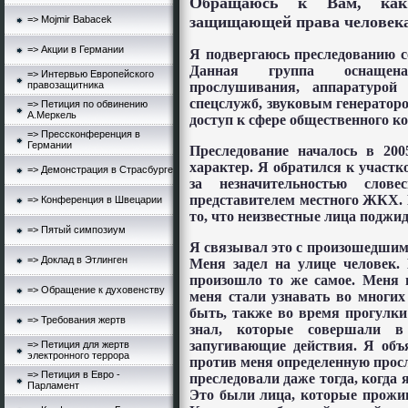
Обращаюсь к Вам, как
защищающей права человека 
=> Mojmir Babacek
=> Акции в Германии
Я подвергаюсь преследованию с
Данная группа оснащена
=> Интервью Европейского
прослушивания, аппаратурой 
правозащитника
спецслужб, звуковым генераторо
=> Петиция по обвинению
А.Меркель
доступ к сфере общественного к
=> Прессконференция в
Германии
Преследование началось в 20
характер. Я обратился к участк
=> Демонстрация в Страсбурге
за незначительностью слове
представителем местного ЖКХ. 
=> Конференция в Швецарии
то, что неизвестные лица поджид
=> Пятый симпозиум
Я связывал это с произошедшим
=> Доклад в Этлинген
Меня задел на улице человек.
произошло то же самое. Меня 
=> Обращение к духовенству
меня стали узнавать во многих
быть, также во время прогулки 
=> Требования жертв
знал, которые совершали 
запугивающие действия. Я объя
=> Петиция для жертв
электронного террора
против меня определенную прос
=> Петиция в Евро -
преследовали даже тогда, когда 
Парламент
Это были лица, которые прожив