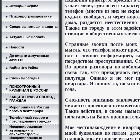
узнает меня, судя по его харак
Истории жертв
телефон (многие из них не скры
куда-то сообщает, и через кор
Психопрограмирование
дома, раздается неестественно
Средства помощи и защиты
Также по городу в этом задей
стоящие в общественных заведен
Актуальные новости
Странные звонки после моих 
Новости
мысль, что телефон может прос
смс с личной информацией, к
До смерти замученные
жертвы
посредством прослушивания. С
Во время разговора по мобиль
Война 4го Рейха
связь так, что приходилось пе
полугода. Однако я не мог п
Сионизм сегодня
квартира. Я опишу то, во что в
ПСИХОТРОННЫЙ
года.
КРИМИНАЛ В РОССИИ
ЗАЩИТА ПРАВ И СВОБОД
Сложность описания заключаетс
ГРАЖДАН
является проекцией психическог
Мероприятия в России
Такие действия, в своем замысл
против пситеррора
полагаюсь на Вашу проницатель
Телефонный террор и
преследование граждан
Мое местонахождение в квартир
Инсценированные
автоаварии и
мной буквально по пятам, дем
авиакатастрофы
головой, может определяться с
Инсценированные