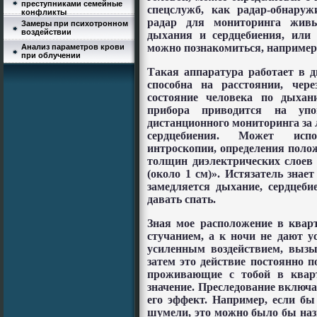
преступниками семейные
спецслужб, как радар-обнаруж
конфликты
радар для мониторинга живы
Замеры при психотронном
воздействии
дыхания и сердцебиения, или
можно познакомиться, например,
Анализ параметров крови
при облучении
Такая аппаратура работает в д
способна на расстоянии, чере
состояние человека по дыхан
прибора приводится на упо
дистанционного мониторинга за
сердцебиения. Может испо
интроскопии, определения полож
толщин диэлектрических слоев
(около 1 см)». Истязатель знае
замедляется дыхание, сердцеби
давать спать.
Зная мое расположение в квар
стучанием, а к ночи не дают у
усиленным воздействием, выз
затем это действие постоянно п
проживающие с тобой в кварт
значение. Преследование включае
его эффект. Например, если бы
шумели, это можно было бы наз