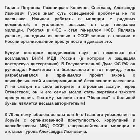
Галина Петровна Лозовицкая: Конечно, Светлана, Александр
Иванович Гуров знает суть освещаемой проблемы не по
наслышке. Начиная работать в милиции с рядовых
должностей, в уголовном розыске, он стал генералом
милиции. Работая в ФСБ - стал генералом ФСБ. Являясь
учёным, он одним из первых в СССР заявил о наличии в
России организованной преступности и доказал это.
Будучи доктором юридических наук, он несколько лет
возглавлял ВНИИ МВД России (в котором я защищала
сии
докторскую диссертацию). В Государственной Думе ФС РФ он
руководил Комитетом по безопасности в тот период, когда
разрабатывался и принимался проект закона о
психофизической и информационной безопасности населения.
И не смотря на свой авторитет и огромные заслуги перед
Отечеством, он и его семья могли стать жертвами тяжкого
преступления. Поэтому, мнение этого "Человека" с большой
.
буквы является весьма авторитетным!
К 70-летнему юбилею основателя 6-го Главного управления по
борьбе с организованной преступностью, коррупцией и
наркобизнесом МВД СССР генерал-лейтенанта милиции в
отставке Гурова Александра Ивановича.