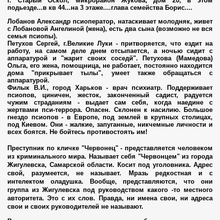
г. Старый Оскол, микрорайон Жукова, дом 20,
в этом
подьезде...в кв 44...на 3 этаже....глава семейства Борис....
Лобанов Александр псиоператор, натаскивает молодняк, живет
с Лобановой Ангелиной (жена), есть два сына (возможно не вся
семья псиопы).
Петухов Сергей, г.Великие Луки - притворяется
,
что ездит на
работу, на самом деле днем отсыпается, а ночью сидит с
аппаратурой и "жарит своих соседй". Петухова (Мамедова)
Ольга, его жена, помощница, не работает, постоянно находится
дома "прикрывает тылы", умеет также обращаться с
сии
аппаратурой.
Филык В.И., город Харьков - врач психиатр. Поддерживает
псиопов, циничен, жесток, законченный садист, радуется
чужим страданиям - выдает сам себя, когда наедине с
жертвами пси-террора. Опасен. Склонен к насилию. Большое
гнездо псиопов - в Европе, под землей в крупных столицах,
под Киевом. Они - жалкие, запуганные, никчемные личности и
всех боятся. Не бойтесь противостоять им!
.
Преступник по кличке "Червонец" - п
редставляется человеком
из криминального мира. Называет себя "Червонцем" из города
Жигулевска
, Самарской области. Косит под уголовника. Адрес
свой, разумеется, не называет. Мразь редкостная и с
интелектом оладушка. Вообще, представляются, что они
группа из Жигулевска под руководством какого -то местного
авторитета. Это с их слов. Правда, ни имена свои, ни адреса
свои и своих руководителей не называют.