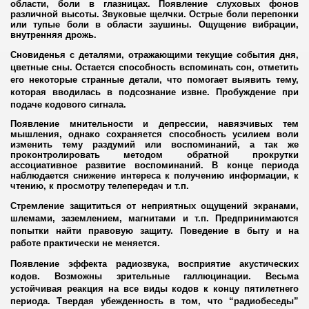
области, боли в глазницах. Появление слуховых фонов
различной высоты. Звуковые щелчки. Острые боли перепонки
атели и убийцы из России
или тупые боли в области заушины. Ощущение вибрации,
внутренняя дрожь.
 Пензы
Сновиденья с деталями, отражающими текущие события дня,
цветные сны. Остается способность вспоминать сон, отметить
ет
его некоторые странные детали, что помогает выявить тему,
которая вводилась в подсознание извне. Пробуждение при
подаче кодового сигнала.
Появление мнительности и депрессии
,
навязчивых тем
мышления, однако сохраняется способность усилием воли
изменить тему раздумий или воспоминаний, а так же
проконтролировать методом обратной прокрутки
ассоциативное развитие воспоминаний. В конце периода
наблюдается снижение интереса к получению информации, к
чтению, к просмотру телепередач и т.п.
Стремление защититься от неприятных ощущений экранами,
шлемами, заземлением, магнитами и т.п. Предпринимаются
попытки найти правовую защиту. Поведение в быту и на
работе практически не меняется.
Появление эффекта радиозвука, восприятие акустических
кодов. Возможны зрительные галлюцинации. Весьма
устойчивая реакция на все виды кодов к концу пятилетнего
периода. Твердая убежденность в том, что “радиобеседы”