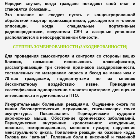
торов - убийц
Нередки случаи, когда граждане покидают свой очаг и
становятся бомжами…
за террор
Это явление не следует путать с концентрированной
обработкой квартир правозащитников, диссидентов и членов
оппозиции, когда специальные портативные
цы из Одессы
радиопередатчики, излучатели СВЧ и лазерные установки
располагаются в непосредственной близости.
СТЕПЕНЬ ЗОМБИРОВАННОСТИ (ЗАКОДИРОВАННОСТИ)
реступника
Для проведения самоконтроля и контроля со стороны ваших
близких
,
возможно использовать классификатор,
рассматривающий три степени признаков закодированности,
составленных по материалам опроса и бесед не менее чем с
70-тью гражданами, подвергнутыми по их мнению
бесконтактному воздействию извне. Приводимая
классификация одновременно является критерием для оценки
интенсивности и длительности ПТО.
Изнурительными болевыми реакциями. Ощущение ожога по
ли в РФ
линии биоэнергетических меридианов, связывающих точки
акупунктуры. Покалывания. Периодические судороги
икроножных мышц. Обострение хронических заболеваний.
ния из России
Периодические внутренние кровотечения: желудочные,
носовые, геморроидальные, мочевого пузыря; нарушение
менструального цикла. Появление реакции на базовые коды.
Голова как “ватная”. Головные боли в височной и теменной