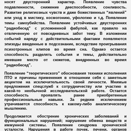
носят двусторонний характер. Появление чувства
подавленности, снижение дееспособности, сонливость.
Развитие религиозных чувств и даже божественных “явлений”
или уход в мистику, космогонию, уфологию и т.д. Появление
темы самоубийства. Появление устойчивых двусторонних
“радиобесед” с усложненной фабулой, как правило на
отвлеченную от повседневных забот тему. В изложении
 РОССИИ
событий наряду с действительными фактами появляются
эпизоды введенные в подсознание, вследствие проигрывания
ЖДАН
психотронных клипов во время сна. Однако остается
способность разделять события и темы, действительно
имевшие место от сюжетов, внедренных во время
пситеррора
“радиобесед”.
Появление “теоретического” обоснования техники исполнения
ование граждан
ПТО и причины применения в отношении себя с заметным
акцентом на исключительность своей личности. Мнимые
и авиакатастрофы
предложения спецслужб к сотрудничеству или участию в
какой-то необычной исследовательской работе. Остается
способность проявлять ранее приобретенные
ами семейные конфликты
профессиональные навыки. За редким исключением
утрачивается способность к какому-либо аналитическому
мышлению.
действии
Продолжается обострение хронических заболеваний и
функциональных нарушений; нарушение обмена веществ и
облучении
иммунной системы. Появление синдрома хронической
усталости. Нарушения в работе почек, печени, органов