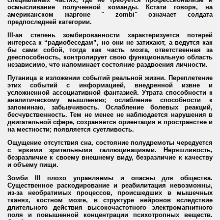
осмысливание полученной команды. Кстати говоря, на
американском жаргоне " zombi" означает солдата
предпоследней категории.
III-ая степень зомбированности характеризуется потерей
интереса к “радиобеседам”, но они не затихают, а ведутся как
бы сами собой, тогда как часть мозга, ответственная за
дееспособность, контролирует свою функциональную область
независимо, что напоминает состояние раздвоения личности.
Путаница в изложении событий реальной жизни. Переплетение
этих событий с информацией, внедренной извне и
усложненной ассоциативной фантазией. Утрата способности к
аналитическому мышлению; ослабление способности к
запоминаю, забывчивость. Ослабление болевых реакций,
бесчувственность. Тем не менее не наблюдается нарушения в
двигательной сфере, сохраняется ориентация в пространстве и
на местности; появляется суетливость.
Ощущение отсутствия сна, состояние полудремоты чередуется
с яркими зрительными галлюцинациями. Неряшливость,
безразличие к своему внешнему виду, безразличие к качеству
и объему пищи.
Зомби III плохо управляемы и опасны для общества.
Существенное раскодирование и реабилитация невозможны,
из-за необратимых процессов, происшедших в мышечных
тканях, костном мозге, в структуре нейронов вследствие
длительного действия высокочастотного электромагнитного
поля и повышенной концентрации психотропных веществ.