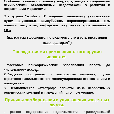
Особенно тяжелое состояние у лиц, страдающих врожденными
психическими отклонениями, недостатками в развитии и
возрастными маразмами.
Эта группа "зомби - 3" подлежит плановому уничтожению
путем внушенных самоубийств, спровоцированных э.м.
полями
,
инсультов, инфарктов, внутренних кровотечений и
т.п.»
(дается текст дословно, по-видимому это и есть инструкция
псиоператорам
'''
)
Последствиями применения такого оружия
являются:
1.Массовые психофизические заболевания вплоть до
«летального» исхода.
2.Создание послушного « массового» человека
,
путем
скрытного насильственного манипулирования его сознанием и
поведением.
3. Экологическая катастрофа планеты из-за необратимых
генетических мутаций и нарушений на генном уровне
.
Причины зомбирования и уничтожения известных
людей:
- резкое подорожание недвижимости, принадлежащей