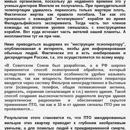
живых организмов, поскольку до недавнего времени это у
ученых-докторов Менгеле не получалось. При принудительной
сии
телепортации удавалось переносить только мертвую плоть.
Фактически жертва как правило погибала. Так как это
произошло с командой "исчезнувшего" корабля во время
Филадельфийского эксперимента. Тогда часть тел членов
команды на атомном уровне смешалась с конструкциями
корабля. Вот куда исчезает часть жителей нашей планеты. А
инопланетяне тут ни при чем.
Ниже приводиться выдержка из "инструкции псиоператору",
опубликованная в интернете
,
якобы для информирования
обычных людей. Фактически это и есть зомбирование и
дискредитация России, т.к. это осуществляется по всему миру.
«В Советском Союзе был разработан, а в РФ широко
применяется способ психотронной обработки, который
вследствие его технической особенности удобно называть
сетевым, так как мощность биоэнергетического генератора
вводится через систему Фильтров непосредственно в бытовые
сети (освещение, телефон, общая телевизионная антенна,
радиосеть, охранная сигнализация и т.п.) жилого здания. Такой
о - саботаж
способ создания высокочастотного радиополя внутри здания
энергетически рационален и обеспечивает скрытое
применение ПТО, так как в 10 м от здания сигналы ПТО уже не
 России
проявляются…
Результатом этого становится то, что ПТО закодированных
 травля
жильцов этих квартир приводит к глубоким необратимым
увечьям, а для пожилых людей к преждевременной смерти.