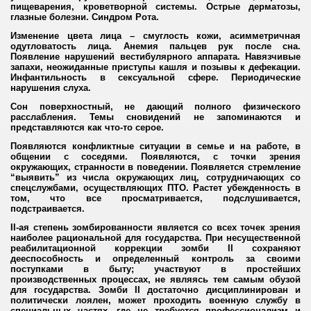
пищеварения, кроветворной системы. Острые дерматозы,
глазные болезни. Синдром Рота.
Изменение цвета лица – смуглость кожи, асимметричная
одутловатость лица. Анемия пальцев рук после сна.
Появление нарушений вестибулярного аппарата. Навязчивые
запахи, неожиданные приступы кашля и позывы к дефекации.
Инфантильность в сексуальной сфере. Периодические
нарушения слуха.
Сон поверхностный, не дающий полного физического
расслабления. Темы сновидений не запоминаются и
представляются как что-то серое.
Появляются конфликтные ситуации в семье и на работе, в
общении с соседями. Появляются, с точки зрения
окружающих, странности в поведении. Появляется стремление
“выявить” из числа окружающих лиц, сотрудничающих со
спецслужбами, осуществляющих ПТО. Растет убежденность в
том, что все просматривается, подслушивается,
подстраивается.
II-ая степень зомбированности является со всех точек зрения
наиболее рациональной для государства. При несущественной
реабилитационной коррекции зомби II сохраняют
дееспособность и определенный контроль за своими
поступками в быту; участвуют в простейших
производственных процессах, не являясь тем самым обузой
для государства. Зомби II достаточно дисциплинирован и
политически лоялен, может проходить военную службу в
специальных частях, где не требуется профессионализм и