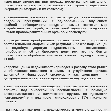
известным личностям при продаже после их принудительно-
психотронной смерти с возможностью крупно заработать
«черным риэлтерам» и их хозяевам;
- запугивание населения и демонстрация ненаказуемости
подобных преступлений, с одновременным внушением
крайней необходимости введения самых жестоких мер
воздействия на людей, а также необходимости раздувания
штатов правоохранительных органов и спецслужб;
- прекращение приобретения осознавшими этот «процесс»
состоятельными людьми и как результат – резкое падение цен
на подобную дорогую недвижимость – возможность
приобретения её за бросовую цену тем, кто не боится
психотронной обработки или имеет соответствующую защиту
от неё;
- перекос цен на недвижимость приведёт к развалу этого рынка
и обнищанию населения в целом, к углублению кризиса
денежной и финансовой системы, и как следствие – к
дискредитации и свержению правительств неугодных стран;
- выполнение плана ликвидации большей части населения
планеты под вывеской их бесполезности, с помощью
электромагнитного и химического оружия, по идеологии
«евгеников»( они планируют ликвидировать 95% населения
планеты);
- на нижнем пике цен на недвижимость и «вечные ценности»