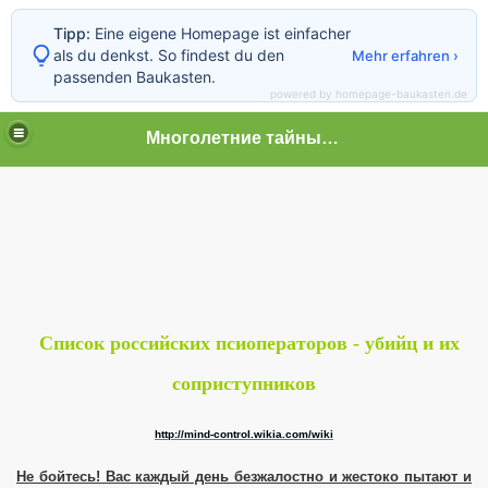
Tipp:
Eine eigene Homepage ist einfacher
als du denkst. So findest du den
Mehr erfahren ›
passenden Baukasten.
powered by homepage-baukasten.de
Многолетние тайные пытки граждан
 граждан
Список российских псиоператоров - убийц и их
соприступников
http://mind-control.wikia.com/wiki
Не бойтесь! Вас каждый день безжалостно и жестоко пытают и