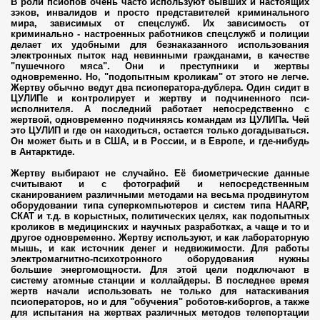
В роли псиопов очень часто используют бывших и настоящих
лером
зэков, инвалидов и просто представителей криминального
мира, зависимых от спецслужб. Их зависимость от
криминально - настроенных работников спецслужб и полиции
организации
делает их удобными для безнаказанного использования
электронных пыток над невинными гражданами
,
в качестве
"пушечного мяса". Они и преступники и жертвы
ти
одновременно. Но, "подопытным кроликам" от этого не легче.
Жертву обычно ведут два псиоператора-дублера. Один сидит в
виняется в психотронном терроре
ЦУЛИПе и контролирует и жертву и подчиненного пси-
исполнителя. А последний работает непосредственно с
жертвой, одновременно подчиняясь командам из ЦУЛИПа. Чей
пасности «штази»
это ЦУЛИП и где он находиться
,
остается только догадываться.
Он может быть и в США, и в России, и в Европе, и где-нибудь
в Антарктиде.
Жертву выбирают не случайно. Её биометрические данные
считывают и с фотографий и непосредственным
сканированием различными методами на весьма продвинутом
оборудовании типа суперкомпьютеров и систем типа HAARP,
СКАТ и т.д. в корыстных, политических целях, как подопытных
уплениях чиновников
кроликов в медицинских и научных разработках, а чаще и то и
другое одновременно. Жертву используют
,
и как лабораторную
мышь
,
и как источник денег и недвижимости. Для работы
электромагнитно-психотронного оборудования нужны
большие энергомощности. Для этой цели подключают в
и убийц
систему атомные станции и коллайдеры. В последнее время
жертв начали использовать не только для натаскивания
псиоператоров, но и для "обучения" роботов-киборгов, а также
ие на людях
для испытания на жертвах различных методов телепортации