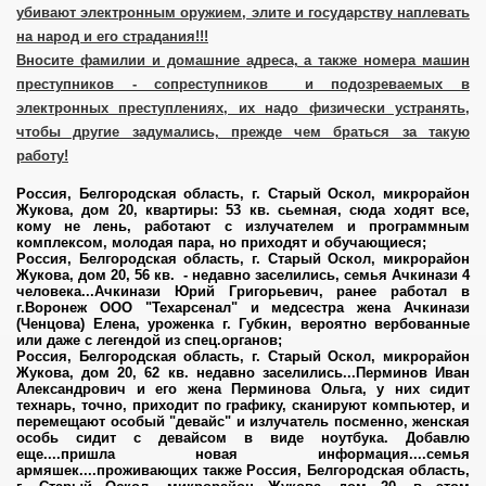
убивают электронным оружием, элите и государству наплевать
на народ и его страдания!!!
Вносите фамилии и домашние адреса, а также номера машин
преступников - сопреступников и подозреваемых в
электронных преступлениях, их надо физически устранять,
их агентов
чтобы другие задумались, прежде чем браться за такую
работу!
Россия, Белгородская область, г. Старый Оскол, микрорайон
Жукова, дом 20, квартиры: 53 кв. сьемная, сюда ходят все,
кому не лень, работают с излучателем и программным
комплексом, молодая пара, но приходят и обучающиеся;
Россия, Белгородская область, г. Старый Оскол, микрорайон
Жукова, дом 20,
56 кв. - недавно заселились, семья Ачкинази 4
человека...Ачкинази Юрий Григорьевич, ранее работал в
г.Воронеж ООО "Техарсенал" и медсестра жена Ачкинази
(Ченцова) Елена, уроженка г. Губкин, вероятно вербованные
или даже с легендой из спец.органов;
Россия, Белгородская область, г. Старый Оскол, микрорайон
Жукова, дом 20,
62 кв. недавно заселились...Перминов Иван
Александрович и его жена Перминова Ольга, у них сидит
технарь, точно, приходит по графику, сканируют компьютер, и
перемещают особый "девайс" и излучатель посменно, женская
особь сидит с девайсом в виде ноутбука. Добавлю
еще....пришла новая информация....семья
армяшек....проживающих также
Россия, Белгородская область,