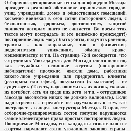
Отборочно-тренировочные тесты для офицеров Моссада
проходят в реальной обстановке израильских городов,
улиц, учреждений, домов и общественных помещений,
косвенно вовлекая в себя сотни посторонних людей, с
безопасностью, здоровьем, достоинством, защитой
личности которых никто не считается. Во время этих
тестов могут пострадать (и это неизбежно происходит!)
посторонние люди: могут быть убиты, получить ранения,
травмы - как моральные, так и физические,
подвергнуться унижениям, обману, краже,
мошенничеству, и т.д. На странице 72-й сообщается, что
сотрудников Моссада учат: для Моссада такого понятия,
как случайные невинные жертвы (посторонние
наблюдатели): прохожие, жители дома, работники
какого-либо учреждения или предприятия, клиенты
(ресторана или офиса), покупатели (в магазине) - не
существует. (То есть, надо понимать - их жизнь, сколько
их погибнет, есть ли среди них дети, и т.п. - сотрудников
Моссада абсолютно никак не должно волновать). Если
надо стрелять - стреляйте не задумываясь о том, кто
пострадает, - говорят инструктора Моссада. В процессе
отборочно-тренировочных тестов попутно нарушаются
самые элементарные права простых посторонних людей!
Поощряемые Моссадом, его кандидаты сознательно и с
азартом нарушают сотни уголовных законов страны,