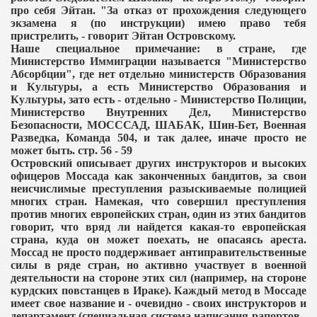
про себя Эйтан. "За отказ от прохождения следующего
экзамена я (по инструкции) имею право тебя
пристрелить, - говорит Эйтан Островскому.
Наше специальное примечание: в стране, где
Министерство Иммиграции называется "Министерство
Абсорбции", где нет отдельно министерств Образования
и Культуры, а есть Министерство Образования и
Культуры, зато есть - отдельно - Министерство Полиции,
Министерство Внутренних Дел, Министерство
Безопасности, МОСССАД, ШАБАК, Шин-Бет, Военная
Разведка, Команда 504, и так далее, иначе просто не
может быть. стр. 56 - 59
Островский описывает других инструкторов и высоких
офицеров Моссада как законченных бандитов, за свои
неисчислимые преступления разыскиваемые полицией
многих стран. Намекая, что совершил преступления
против многих европейских стран, один из этих бандитов
говорит, что вряд ли найдется какая-то европейская
страна, куда он может поехать, не опасаясь ареста.
Моссад не просто поддерживает антиправительственные
силы в ряде стран, но активно участвует в военной
деятельности на стороне этих сил (например, на стороне
курдских повстанцев в Ираке). Каждый метод в Моссаде
имеет свое название и - очевидно - своих инструкторов и
департамент (специальная система написания рапортов -