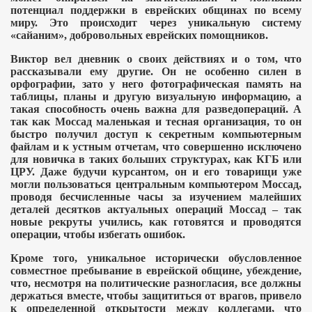
потенциал поддержки в еврейских общинах по всему
миру. Это происходит через уникальную систему
«сайаним», добровольных еврейских помощников.
Виктор вел дневник о своих действиях и о том, что
рассказывали ему другие. Он не особенно силен в
орфографии, зато у него фотографическая память на
таблицы, планы и другую визуальную информацию, а
такая способность очень важна для разведопераций. А
так как Моссад маленькая и тесная организация, то он
быстро получил доступ к секретным компьютерным
файлам и к устным отчетам, что совершенно исключено
для новичка в таких больших структурах, как КГБ или
ЦРУ. Даже будучи курсантом, он и его товарищи уже
могли пользоваться центральным компьютером Моссад,
проводя бесчисленные часы за изучением малейших
деталей десятков актуальных операций Моссад
– так
новые рекруты учились, как готовятся и проводятся
операции, чтобы избегать ошибок.
Кроме того, уникальное исторически обусловленное
совместное пребывание в еврейской общине, убеждение,
что, несмотря на политические разногласия, все должны
держаться вместе, чтобы защититься от врагов, привело
к определенной открытости между коллегами, что