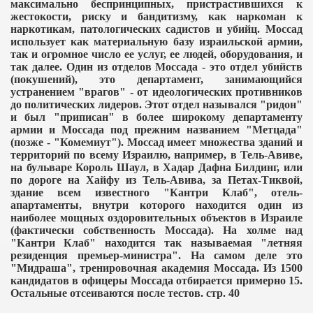
максимально беспринципных, пристрастившихся к
жестокости, риску и бандитизму, как наркоман к
наркотикам, патологических садистов и убийц. Моссад
использует как материальную базу израильской армии,
так и огромное число ее услуг, ее людей, оборудования, и
так далее. Один из отделов Моссада - это отдел убийств
(покушений), это департамент, занимающийся
устранением "врагов" - от идеологических противников
до политических лидеров. Этот отдел назывался "ридон"
и был "приписан" в более широкому департаменту
армии и Моссада под прежним названием "Метцада"
(позже - "Комемиут"). Моссад имеет множества зданий и
территорий по всему Израилю, например, в Тель-Авиве,
на бульваре Король Шаул, в Хадар Дафна Билдинг, или
по дороге на Хайфу из Тель-Авива, за Петах-Тиквой,
здание всем известного "Кантри Клаб", отель-
апартаменты, внутри которого находится один из
наиболее мощных оздоровительных объектов в Израиле
(фактически собственность Моссада). На холме над
"Кантри Клаб" находится так называемая "летняя
резиденция премьер-министра". На самом деле это
"Мидраша", тренировочная академия Моссада. Из 1500
кандидатов в офицеры Моссада отбирается примерно 15.
Остальные отсеиваются после тестов. стр. 40