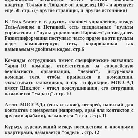
квартир. Только в Лондоне он владелец 100 - и арендует
еще 50. стр.5 (+ другие страницы, и другие источники)
В Тель-Авиве и в другом, главном управлении, между
Тель-Авивом и Нетанией, есть специальные "пульты
управления": "пульт управления Парижем", и так далее.
Разветинформация поступает часто прямо на эти пульты
через компьютерную сеть, кодированная так
называемым двойным кодом. стр.6
Команды сотрудников имеют специфические названия:
"ярид"Ю команда, ответственная за европейскую
безопасность организации, "невиот", штурмовая
команда того, чтобы врываться в помещении,
захватывать заложников, и т.д. - и функции. МОССАД
имеет Шиклют - отдел подслушивания, его сотрудник
называется "маратц". стр. 10
Агент МОССАДа (есть и такие), нееврей, нанятый для
контактов с неевреями (например, араб для контактов с
другими арабами), называется "отер". стр. 11
Курьер, курсирующий между посольством и явочными
квартирами, называется "бодель". стр. 12