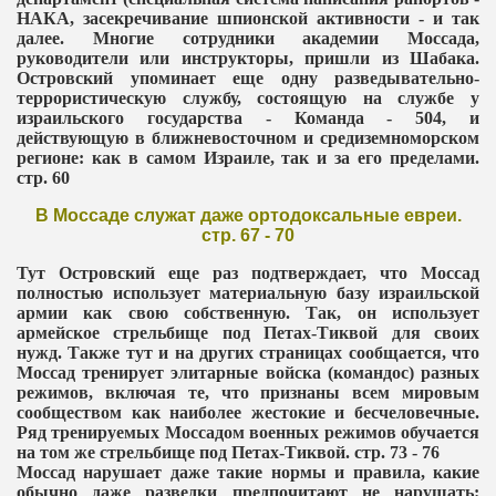
НАКА, засекречивание шпионской активности - и так
далее. Многие сотрудники академии Моссада,
руководители или инструкторы, пришли из Шабака.
Островский упоминает еще одну разведывательно-
террористическую службу, состоящую на службе у
израильского государства - Команда - 504, и
действующую в ближневосточном и средиземноморском
регионе: как в самом Израиле, так и за его пределами.
стр. 60
В Моссаде служат даже ортодоксальные евреи.
стр. 67 - 70
Тут Островский еще раз подтверждает, что Моссад
полностью использует материальную базу израильской
армии как свою собственную. Так, он использует
армейское стрельбище под Петах-Тиквой для своих
нужд. Также тут и на других страницах сообщается, что
Моссад тренирует элитарные войска (командос) разных
режимов, включая те, что признаны всем мировым
сообществом как наиболее жестокие и бесчеловечные.
Ряд тренируемых Моссадом военных режимов обучается
на том же стрельбище под Петах-Тиквой. стр. 73 - 76
Моссад нарушает даже такие нормы и правила, какие
обычно даже разведки предпочитают не нарушать: