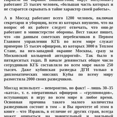
работают 25 тысяч человек, «большая часть которых и
не старается скрывать в тайне характер своей работы».
А в Моссад работают всего 1200 человек, включая
секретарш и уборщиц, всем из которых внушено, что на
вопрос об их работе следует отвечать, что они-де
работают в министерстве обороны.
Вест также пишет,
что «по данным советских перебежчиков в Первом
Главном управлении КГБ во всем мире служат
примерно 15 тысяч офицеров, из которых 3000 в Теплом
Стане, на юго-западной окраине Москвы, сразу за
Московской кольцевой автодорогой». Так было в
пятидесятых годах. В начале девяностых общее число
сотрудников КГБ составляло во всем мире около 250
тысяч. Даже кубинская разведка ДГИ только в
дипломатических миссиях Кубы по всему миру
разместила 2000 своих разведчиков.
Моссад использует
– невероятно, но факт!
– лишь 30–35
«катса», т. е. оперативных офицеров
– «групповодов»,
вступающих в игру во всем мире в любое время.
Основная причина такого малого количества
разведчиков состоит в том
– и Вы прочтете об этом в
книге
– что Израиль, в отличие от других стран, всегда
может опираться на значительный и лояльный