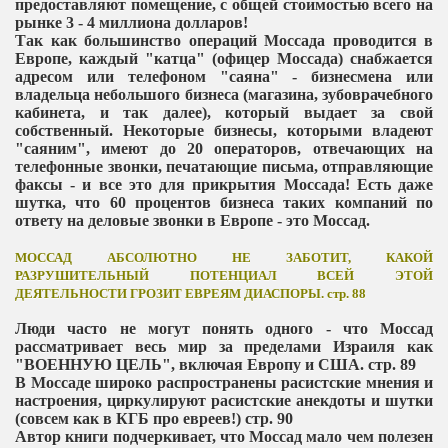
предоставляют помещение, с общей стоимостью всего на
рынке 3 - 4 миллиона долларов!
Так как большинство операций Моссада проводится в
Европе, каждый "катца" (офицер Моссада) снабжается
адресом или телефоном "саяна" - бизнесмена или
владельца небольшого бизнеса (магазина, зубоврачебного
кабинета, и так далее), который выдает за свой
собственный. Некоторые бизнесы, которыми владеют
"саяним", имеют до 20 операторов, отвечающих на
телефонные звонки, печатающие письма, отправляющие
факсы - и все это для прикрытия Моссада! Есть даже
шутка, что 60 процентов бизнеса таких компаний по
ответу на деловые звонки в Европе - это Моссад.
МОССАД АБСОЛЮТНО НЕ ЗАБОТИТ, КАКОЙ
РАЗРУШИТЕЛЬНЫЙ ПОТЕНЦИАЛ ВСЕЙ ЭТОЙ
ДЕЯТЕЛЬНОСТИ ГРОЗИТ ЕВРЕЯМ ДИАСПОРЫ. стр. 88
Люди часто не могут понять одного - что Моссад
рассматривает весь мир за пределами Израиля как
"ВОЕННУЮ ЦЕЛЬ", включая Европу и США. стр. 89
В Моссаде широко распространены расистские мнения и
настроения, циркулируют расистские анекдоты и шутки
(совсем как в КГБ про евреев!) стр. 90
Автор книги подчеркивает, что Моссад мало чем полезен