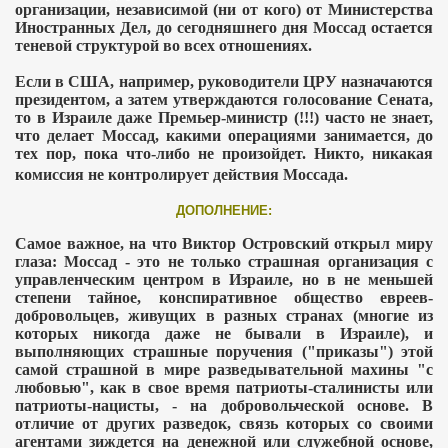
организации, независимой (ни от кого) от Министерства
Иностранных Дел, до сегодняшнего дня Моссад остается
теневой структурой во всех отношениях.
Если в США, например, руководители ЦРУ назначаются
президентом, а затем утверждаются голосование Сената,
то в Израиле даже Премьер-министр (!!!) часто не знает,
что делает Моссад, какими операциями занимается, до
тех пор, пока что-либо не произойдет. Никто, никакая
комиссия не контролирует действия Моссада.
ДОПОЛНЕНИЕ:
Самое важное, на что Виктор Островский открыл миру
глаза: Моссад - это не только страшная организация с
управленческим центром в Израиле, но в не меньшей
степени тайное, конспиративное общество евреев-
добровольцев, живущих в разных странах (многие из
которых никогда даже не бывали в Израиле), и
выполняющих страшные поручения ("приказы") этой
самой страшной в мире разведывательной махины "с
любовью", как в свое время патриоты-сталинисты или
патриоты-нацисты, - на добровольческой основе. В
отличие от других разведок, связь которых со своими
агентами зиждется на денежной или служебной основе,