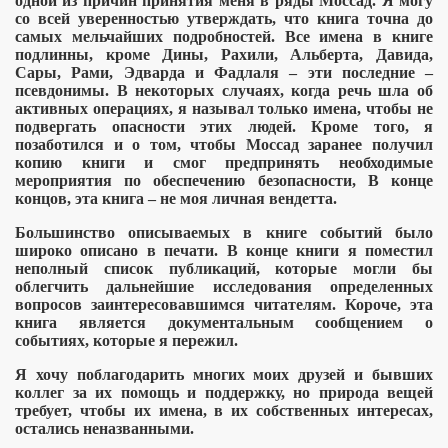
одной из причин принятия меня в ряды Моссад. Я могу
со всей уверенностью утверждать, что книга точна до
самых мельчайших подробностей. Все имена в книге
подлинны, кроме Дины, Рахили, Альберта, Давида,
лером
Сары, Рами, Эдварда и Фадлаля
– эти последние
–
псевдонимы. В некоторых случаях, когда речь шла об
организации
активных операциях, я называл только имена, чтобы не
подвергать опасности этих людей. Кроме того, я
позаботился и о том, чтобы Моссад заранее получил
ти
копию книги и смог предпринять необходимые
мероприятия по обеспечению безопасности, В конце
виняется в психотронном терроре
концов, эта книга
– не моя личная вендетта.
Большинство описываемых в книге событий было
пасности «штази»
широко описано в печати. В конце книги я поместил
неполный список публикаций, которые могли бы
облегчить дальнейшие исследования определенных
вопросов заинтересовавшимся читателям. Короче, эта
книга является документальным сообщением о
событиях, которые я пережил.
уплениях чиновников
Я хочу поблагодарить многих моих друзей и бывших
коллег за их помощь и поддержку, но природа вещей
требует, чтобы их имена, в их собственных интересах,
остались неназванными.
и убийц