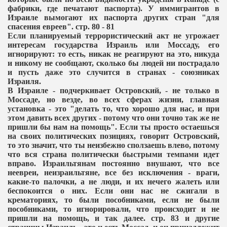
фабрики, где печатают паспорта). У иммигрантов в
Израиле вымогают их паспорта других стран "для
спасения евреев". стр. 80 - 81
Если планируемый террористический акт не угрожает
интересам государства Израиль или Моссаду, его
игнорируют: то есть, никак не реагируют на это, никуда
и никому не сообщают, сколько бы людей ни пострадало
и пусть даже это случится в странах - союзниках
Израиля.
В Израиле - подчеркивает Островский, - не только в
Моссаде, но везде, во всех сферах жизни, главная
установка - это "делать то, что хорошо для нас, и при
этом давить всех других - потому что они точно так же не
пришли бы нам на помощь". Если ты просто остаешься
на своих политических позициях, говорит Островский,
то это значит, что ты неизбежно сползаешь влево, потому
что вся страна политически быстрыми темпами идет
вправо. Израильтянам постоянно внушают, что все
неевреи, неизраильтяне, все без исключения - враги,
какие-то палочки, а не люди, и их нечего жалеть или
беспокоится о них. Если они нас не сжигали в
крематориях, то были пособниками, если не были
пособниками, то игнорировали, что происходит и не
пришли на помощь, и так далее. стр. 83 и другие