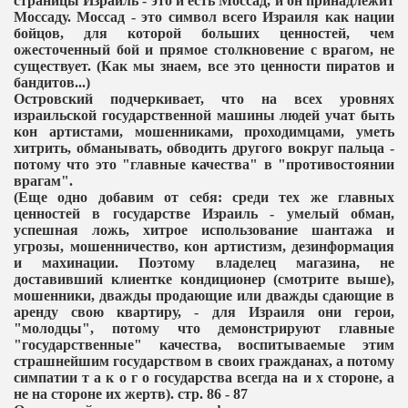
страницы Израиль - это и есть Моссад, и он принадлежит
Моссаду. Моссад - это символ всего Израиля как нации
бойцов, для которой больших ценностей, чем
ожесточенный бой и прямое столкновение с врагом, не
существует. (Как мы знаем, все это ценности пиратов и
бандитов...)
Островский подчеркивает, что на всех уровнях
израильской государственной машины людей учат быть
кон артистами, мошенниками, проходимцами, уметь
хитрить, обманывать, обводить другого вокруг пальца -
потому что это "главные качества" в "противостоянии
врагам".
(Еще одно добавим от себя: среди тех же главных
ценностей в государстве Израиль - умелый обман,
успешная ложь, хитрое использование шантажа и
угрозы, мошенничество, кон артистизм, дезинформация
и махинации. Поэтому владелец магазина, не
доставивший клиентке кондиционер (смотрите выше),
мошенники, дважды продающие или дважды сдающие в
аренду свою квартиру, - для Израиля они герои,
"молодцы", потому что демонстрируют главные
"государственные" качества, воспитываемые этим
страшнейшим государством в своих гражданах, а потому
симпатии т а к о г о государства всегда на и х стороне, а
не на стороне их жертв). стр. 86 - 87