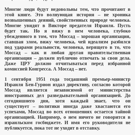
Многие люди будут недовольны тем, что прочитают в
этой книге. Это волнующая история
– не хроника
возвышенных деяний, свойственных природе человека.
атели и убийцы из России
Многие увидят в Викторе предателя Израиля. Пусть
будет так. Но я вижу в нем человека, глубоко
 Пензы
убежденного в том, что Моссад
– хорошая организация,
ставшая злом, вижу человека, чей идеализм разбился
под ударами реальности, человека, верящего в то, что
ет
Моссад
– как и любая другая правительственная
организация
– должен публично отвечать за свои дела.
Даже ЦРУ должно отчитываться перед избранной
комиссией Конгресса. А Моссад
– нет.
1
сентября 1951 года тогдашний премьер-министр
Израиля Бен-Гурион издал директиву, согласно которой
Моссад является независимой от министерства
иностранных дел разведывательной организацией. До
сегодняшнего дня, хотя каждый знает, что он
существует
– политики иногда даже хвастаются его
успехами, Моссад во всех отношениях остается тайной
организацией. Например, о нем ничего не говорится в
израильском госбюджете. И имя его руководителя не
публикуется, пока тот не уходит в отставку.