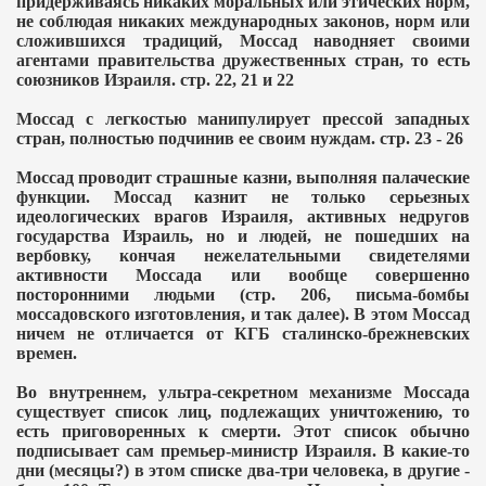
придерживаясь никаких моральных или этических норм,
не соблюдая никаких международных законов, норм или
сложившихся традиций, Моссад наводняет своими
агентами правительства дружественных стран, то есть
союзников Израиля. стр. 22, 21 и 22
Моссад с легкостью манипулирует прессой западных
стран, полностью подчинив ее своим нуждам. стр. 23 - 26
Моссад проводит страшные казни, выполняя палаческие
функции. Моссад казнит не только серьезных
идеологических врагов Израиля, активных недругов
государства Израиль, но и людей, не пошедших на
вербовку, кончая нежелательными свидетелями
активности Моссада или вообще совершенно
посторонними людьми (стр. 206, письма-бомбы
моссадовского изготовления, и так далее). В этом Моссад
ничем не отличается от КГБ сталинско-брежневских
времен.
Во внутреннем, ультра-секретном механизме Моссада
существует список лиц, подлежащих уничтожению, то
есть приговоренных к смерти. Этот список обычно
подписывает сам премьер-министр Израиля. В какие-то
дни (месяцы?) в этом списке два-три человека, в другие -