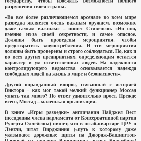
государству, чтобы избежать возможности полного
разрушения своей страны.
«Во все более различающемся арсенале во всем мире
разведка является очень важным оружием, возможно,
даже самым важным»
– пишет Стивенсон. «Но оно,
именно из-за своей секретности, и самое опасное.
Должны быть проведены мероприятия, чтобы
предотвратить злоупотребления. И эти мероприятия
должны быть проверены и строго соблюдаться. Но, как и
во всех других предприятиях, определяющим остается
характер и ум ответственных людей. На надежности
контролирующего ведомства основывается надежда
свободных людей на жизнь в мире и безопасности».
Другой оправданный вопрос, связанный с историей
Виктора
– как мог такой мелкий функционер Моссад
узнать так много? Но ответ удивительно прост.
Прежде
всего, Моссад
– маленькая организация.
В книге «Игры разведки» англичанин Найджел Вест
(псевдоним члена парламента от Консервативной партии
Руперта Оллейсона) пишет, что в штаб-квартире ЦРУ в
Лэнгли, штат Вирджиния («путь к которому даже
указывают дорожные щиты на Джордж-Вашингтон-
Парквэй на окраине Вашингтона, округ Колумбия»)