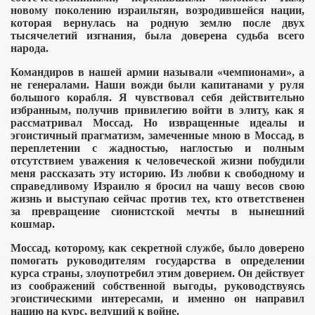
новому поколению израильтян, возродившейся нации,
 травля
которая вернулась на родную землю после двух
тысячелетий изгнания, была доверена судьба всего
торов - убийц
народа.
за террор
Командиров в нашей армии называли «чемпионами», а
не генералами. Наши вожди были капитанами у руля
большого корабля.
Я чувствовал себя действительно
цы из Одессы
избранным, получив привилегию войти в элиту, как я
рассматривал Моссад.
Но извращенные идеалы и
эгоистичный прагматизм, замеченные мною в Моссад, в
переплетении с жадностью, наглостью и полным
отсутствием уважения к человеческой жизни побудили
реступника
меня рассказать эту историю.
Из любви к свободному и
справедливому Израилю я бросил на чашу весов свою
жизнь и выступаю сейчас против тех, кто ответственен
за превращение сионистской мечты в нынешний
кошмар.
Моссад, которому, как секретной службе, было доверено
помогать руководителям государства в определении
курса страны, злоупотребил этим доверием. Он действует
ли в РФ
из соображений собственной выгоды, руководствуясь
эгоистическими интересами, и именно он направил
ния из России
нацию на курс, ведущий к войне.