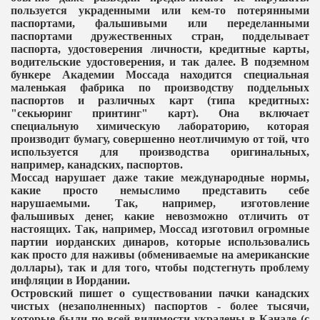
пользуется украденными или кем-то потерянными
паспортами, фальшивыми или переделанными
паспортами дружественных стран, подделывает
паспорта, удостоверения личности, кредитные карты,
водительские удостоверения, и так далее. В подземном
бункере Академии Моссада находится специальная
маленькая фабрика по производству поддельных
паспортов и различных карт (типа кредитных:
"секьюринг принтинг" карт). Она включает
специальную химическую лабораторию, которая
производит бумагу, совершенно неотличимую от той, что
используется для производства оригинальных,
например, канадских, паспортов.
Моссад нарушает даже такие международные нормы,
какие просто немыслимо представить себе
нарушаемыми. Так, например, изготовление
фальшивых денег, какие невозможно отличить от
настоящих. Так, например, Моссад изготовил огромные
партии иорданских динаров, которые использовались
как просто для наживы (обмениваемые на американские
доллары), так и для того, чтобы подстегнуть проблему
инфляции в Иордании.
Островский пишет о существовании пачки канадских
чистых (незаполненных) паспортов - более тысячи,
которые были по всей видимости украдены в Канаде (с