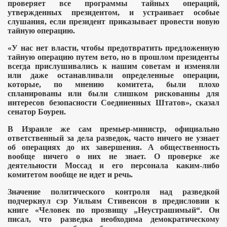
проверяет все программы тайных операций,
утвержденных президентом, и устраивает особые
облучении
слушания, если президент приказывает провести новую
тайную операцию.
«У нас нет власти, чтобы предотвратить предложенную
тайную операцию путем вето, но в прошлом президенты
всегда прислушивались к нашим советам и изменяли
или даже останавливали определенные операции,
которые, по мнению комитета, были плохо
спланированы или были слишком рискованны для
интересов безопасности Соединенных Штатов», сказал
сенатор Боурен.
В Израиле же сам премьер-министр, официально
ответственный за дела разведок, часто ничего не узнает
об операциях до их завершения. А общественность
вообще ничего о них не знает. О проверке же
деятельности Моссад и его персонала каким-либо
комитетом вообще не идет и речь.
Значение политического контроля над разведкой
подчеркнул сэр Уильям Стивенсон в предисловии к
книге «Человек по прозвищу „Неустрашимый“. Он
писал, что разведка необходима демократическому