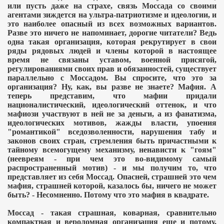
или пусть даже на страхе, связь Моссада со своими
агентами зиждется на ультра-патриотизме и идеологии, и
это наиболее опасный из всех возможных вариантов.
Разве это ничего не напоминает, дорогие читатели? Ведь
одна такая организация, которая рекрутирует в свои
ряды рядовых людей и члены которой в настоящее
время не связаны уставом, военной присягой,
регулированиями своих прав и обязанностей, существует
параллельно с Моссадом. Вы спросите, что это за
организация? Ну, как, вы разве не знаете? Мафия. А
теперь представим, что мафии придали
националистический, идеологический оттенок, и что
мафиози участвуют в ней не за деньги, а из фанатизма,
идеологических мотивов, жажды власти, упоения
"романтикой" вседозволенности, нарушения табу и
законов своих стран, стремления быть причастными к
тайному всемогущему механизму, ненависти к "гоям"
(неевреям - при чем это во-видимому самый
распространенный мотив) - и мы получим то, что
представляет из себя Моссад. Опасней, страшней это чем
мафия, страшней которой, казалось бы, ничего не может
быть? - Несомненно. Потому что это мафия в квадрате.
Моссад - такая страшная, коварная, сравнительно
компактная и вероломная организация еще и потому,