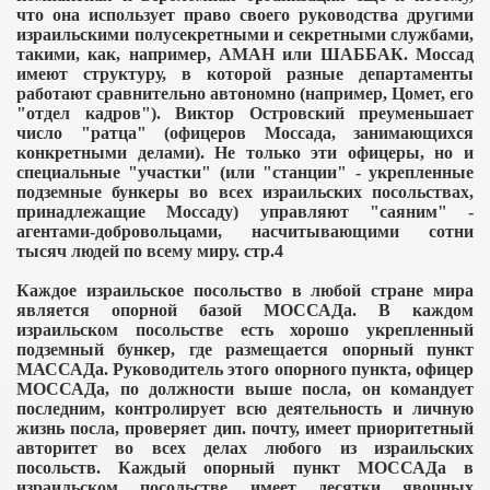
что она использует право своего руководства другими
израильскими полусекретными и секретными службами,
такими, как, например, АМАН или ШАББАК. Моссад
имеют структуру, в которой разные департаменты
работают сравнительно автономно (например, Цомет, его
"отдел кадров"). Виктор Островский преуменьшает
число "ратца" (офицеров Моссада, занимающихся
конкретными делами). Не только эти офицеры, но и
специальные "участки" (или "станции" - укрепленные
подземные бункеры во всех израильских посольствах,
принадлежащие Моссаду) управляют "саяним" -
агентами-добровольцами, насчитывающими сотни
тысяч людей по всему миру. стр.4
Каждое израильское посольство в любой стране мира
является опорной базой МОССАДа. В каждом
израильском посольстве есть хорошо укрепленный
подземный бункер, где размещается опорный пункт
МАССАДа. Руководитель этого опорного пункта, офицер
МОССАДа, по должности выше посла, он командует
последним, контролирует всю деятельность и личную
жизнь посла, проверяет дип. почту, имеет приоритетный
авторитет во всех делах любого из израильских
посольств. Каждый опорный пункт МОССАДа в
израильском посольстве имеет десятки явочных