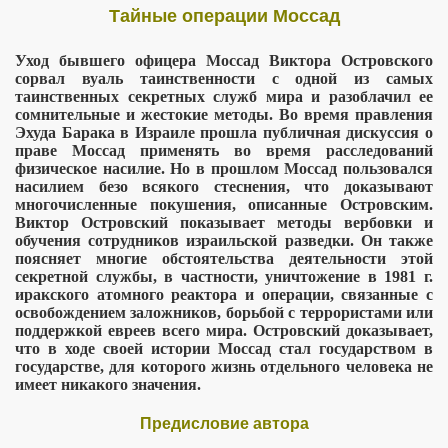
Тайные операции Моссад
Уход бывшего офицера Моссад Виктора Островского
сорвал вуаль таинственности с одной из самых
таинственных секретных служб мира и разоблачил ее
сомнительные и жестокие методы. Во время правления
Эхуда Барака в Израиле прошла публичная дискуссия о
праве Моссад применять во время расследований
их агентов
физическое насилие. Но в прошлом Моссад пользовался
насилием безо всякого стеснения, что доказывают
многочисленные покушения, описанные Островским.
Виктор Островский показывает методы вербовки и
обучения сотрудников израильской разведки. Он также
поясняет многие обстоятельства деятельности этой
секретной службы, в частности, уничтожение в 1981 г.
иракского атомного реактора и операции, связанные с
освобождением заложников, борьбой с террористами или
поддержкой евреев всего мира. Островский доказывает,
что в ходе своей истории Моссад стал государством в
государстве, для которого жизнь отдельного человека не
имеет никакого значения.
Предисловие автора