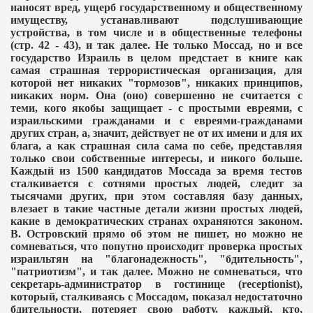
наносят вред, ущерб государственному и общественному
имуществу, устанавливают подслушивающие
устройства, в том числе и в общественные телефоны
(стр. 42 - 43), и так далее. Не только Моссад, но и все
государство Израиль в целом предстает в книге как
самая страшная террористическая организация, для
которой нет никаких "тормозов", никаких принципов,
никаких норм. Она (оно) совершенно не считается с
теми, кого якобы защищает - с простыми евреями, с
израильскими гражданами и с евреями-гражданами
других стран, а, значит, действует не от их имени и для их
блага, а как страшная сила сама по себе, представляя
только свои собственные интересы, и никого больше.
Каждый из 1500 кандидатов Моссада за время тестов
сталкивается с сотнями простых людей, следит за
тысячами других, при этом составляя базу данных,
влезает в такие частные детали жизни простых людей,
какие в демократических странах охраняются законом.
В. Островский прямо об этом не пишет, но можно не
сомневаться, что попутно происходит проверка простых
израильтян на "благонадежность", "бдительность",
"патриотизм", и так далее. Можно не сомневаться, что
секретарь-администратор в гостинице (
receptionist
),
который, сталкиваясь с Моссадом, показал недостаточно
бдительности, потеряет свою работу, каждый, кто,