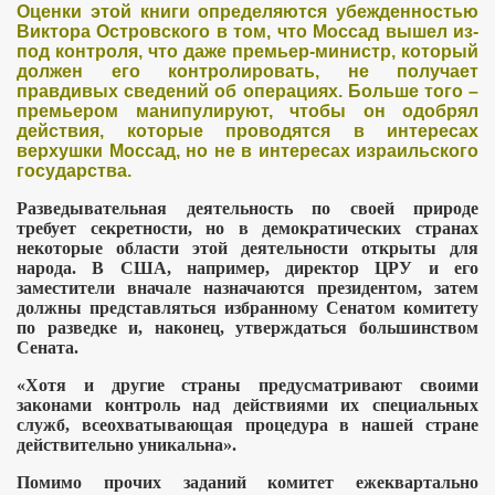
Оценки этой книги определяются убежденностью
Виктора Островского в том, что Моссад вышел из-
под контроля, что даже премьер-министр, который
должен его контролировать, не получает
правдивых сведений об операциях. Больше того
–
премьером манипулируют, чтобы он одобрял
действия, которые проводятся в интересах
верхушки Моссад, но не в интересах израильского
государства.
 РОССИИ
Разведывательная деятельность по своей природе
требует секретности, но в демократических странах
ЖДАН
некоторые области этой деятельности открыты для
народа. В США, например, директор ЦРУ и его
заместители вначале назначаются президентом, затем
пситеррора
должны представляться избранному Сенатом комитету
по разведке и, наконец, утверждаться большинством
ование граждан
Сената.
«Хотя и другие страны предусматривают своими
и авиакатастрофы
законами контроль над действиями их специальных
служб, всеохватывающая процедура в нашей стране
ами семейные конфликты
действительно уникальна».
действии
Помимо прочих заданий комитет ежеквартально