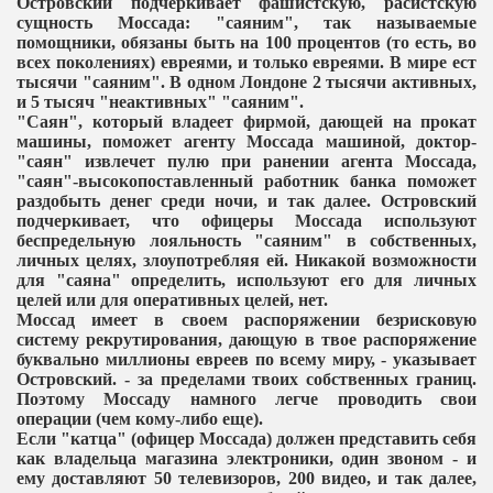
Островский подчеркивает фашистскую, расистскую
сущность Моссада: "саяним", так называемые
помощники, обязаны быть на 100 процентов (то есть, во
всех поколениях) евреями, и только евреями. В мире ест
тысячи "саяним". В одном Лондоне 2 тысячи активных,
и 5 тысяч "неактивных" "саяним".
"Саян", который владеет фирмой, дающей на прокат
машины, поможет агенту Моссада машиной, доктор-
"саян" извлечет пулю при ранении агента Моссада,
"саян"-высокопоставленный работник банка поможет
раздобыть денег среди ночи, и так далее. Островский
подчеркивает, что офицеры Моссада используют
беспредельную лояльность "саяним" в собственных,
личных целях, злоупотребляя ей. Никакой возможности
для "саяна" определить, используют его для личных
целей или для оперативных целей, нет.
Моссад имеет в своем распоряжении безрисковую
систему рекрутирования, дающую в твое распоряжение
буквально миллионы евреев по всему миру, - указывает
Островский. - за пределами твоих собственных границ.
Поэтому Моссаду намного легче проводить свои
операции (чем кому-либо еще).
Если "катца" (офицер Моссада) должен представить себя
как владельца магазина электроники, один звоном - и
ему доставляют 50 телевизоров, 200 видео, и так далее,