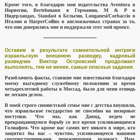
Кроме того, я благодарю мои издательства
Aventura
в
Норвегии,
Bertelsmann
в Германии,
M
&
P
в
ие на людях
Нидерландах,
Standast
в Бельгии,
Longanesi
/
Corbaccio
в
Италии и
HarperCollins
в англоязычных странах за то,
сии
что они доверились мне и поддержали этот мой проект.
**********************************
Оставив в результате сомнительной интриги
израильскую внешнюю разведку, кадровый
разведчик Виктор Островский продолжает
выполнять, тем не менее, самые опасные задания.
Разоблачить факты, ставшие мне известными благодаря
моему выгодному служебному положению за время
четырехлетней работы в Моссад, было для меня отнюдь
не легким делом.
В моей строго сионистской семье мне с детства внушили,
что израильское государство не способно на позорные
поступки. Что мы, как Давид, ведем не
о - саботаж
прекращающуюся борьбу со все время усиливающимся
Голиафом. Что кроме нас самих нет никого в мире, кто
 России
защитил бы нас
– чувство, усиливающееся нашими
соотечественниками, пережившими холокост.
Нам,