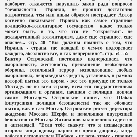
наоборот, откажется нарушить закон ради вопросов
"безопасности" Израиля, не проявит достаточно
патриотизма, тем или иным образом пострадает. Автор
косвенно показывает Израиль как самое страшное
полицейско-тоталитарное государство, какое только
может быть, и то, что это не "открытый", не
декларативный тоталитаризм, даже еще страшнее, еще
опаснее... стр. 48 "Вы должны помнить о том, что
Израиль - страна, где каждый в чем-то подозревает
каждого, абсолютно все, и так непрерывно". стр. 54 - 55
Виктор Островский постоянно подчеркивает, что
аморальность, жестокость, превышение необходимой
обороны, тотальный террор, использование любых
аморальных, неправедных средств, установка, в рамках
которой пытки это норма - все это присуще не только
Моссаду, но но всей стране, всем его государственным
организациям и органам, начиная с полиции, кончая
самим Моссадом. Островский пишет, что Шабак
(внутренняя полиция безопасности) так же обожает
пытки, как и сам Моссад. Островский рисует директора
академии Моссада Шерфа и начальника внутренней
безопасности Моссада Эйтана как законченных садистов
и антилюдей. "Если тебе скажут, что я ненамеренно
оторвал яйца одному парню во время допроса, когда
работал следователем Шабака, - не верь этому, - говорит