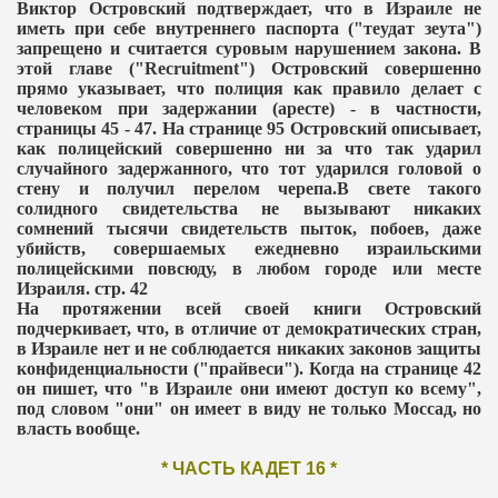
Виктор Островский подтверждает, что в Израиле не
иметь при себе внутреннего паспорта ("теудат зеута")
запрещено и считается суровым нарушением закона. В
этой главе ("
Recruitment
") Островский совершенно
прямо указывает, что полиция как правило делает с
человеком при задержании (аресте) - в частности,
страницы 45 - 47. На странице 95 Островский описывает,
как полицейский совершенно ни за что так ударил
случайного задержанного, что тот ударился головой о
стену и получил перелом черепа.В свете такого
солидного свидетельства не вызывают никаких
сомнений тысячи свидетельств пыток, побоев, даже
убийств, совершаемых ежедневно израильскими
полицейскими повсюду, в любом городе или месте
Израиля. стр. 42
На протяжении всей своей книги Островский
подчеркивает, что, в отличие от демократических стран,
в Израиле нет и не соблюдается никаких законов защиты
конфиденциальности ("прайвеси"). Когда на странице 42
он пишет, что "в Израиле они имеют доступ ко всему",
под словом "они" он имеет в виду не только Моссад, но
власть вообще.
* ЧАСТЬ КАДЕТ 16 *