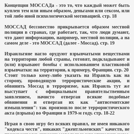
Концепция МОССАДа - это то, что каждый может быть
куплен тем или иным образом, деньгами или сексом, или
той либо иной психологической мотивацией. стр. 18
МОССАД бессовестно прикрывается образом местной
полиции в странах, где работает, так, что люди думают,
что дают информацию, например, местной полиции, а на
самом деле - это МОССАД (далее - Моссад). стр. 19
Израильтяне нагло орудуют взрывчатыми веществами
на территории любой страны, готовят, подкладывают и
(или) взрывают бомбы с использованием пластиковой
взрывчатки: на территории, к примеру, Франции. стр. 20
Стоит только кому-либо указать на Израиль как на
сторону, проводящую террористические акции, и
обвинить Моссад в терроризме, как Израиль тут же
выступает с официальным правительственным
заявлением, начисто отвергая всякие подобные
обвинения и отвергая их как "антисемитские
измышления": так произошло после террористического
акта (взрыва) во Франции в 1979-м году. стр. 18-22
Играя в свою игру без всяких правил, не имея никакого
"кодекса чести", никаких "джентльменских" качеств, не