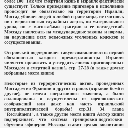
более 100. Так что смертная казнь в Израиле фактически
существует. Только приведение приговора в исполнение
происходит не обязательно на территории Израиля;
Моссад убивает людей в любой стране мира, не считаясь
ни с вероятностью случайных жертв, ни материального
урона, ни с масштабами трагедии и ее последствий.
Моссаду наплевать на международные законы и нормы,
на нарушение всех возможных уголовных кодексов и
сосуществования.
Островский подчеркивает такую символичность: первой
обязанностью каждого премьер-министра Израиля
является прочитать и утвердить список приговоренных
Моссадом к смертной казни!.. стр. 27-28 (и также другие
избранные места книги)
Некоторые из террористических актов, проведенных
Моссадом во Франции и других странах (взрывов бомб и
другие), не имели оперативного значения, а были
спланированы и осуществлены из идеологических
соображений или даже как часть израильской
внутриполитической борьбы! стр.31, 34, глава
"
Recruitment
", а также другие места книги Автор книги
подчеркивает, что система тренировки-подготовки-
обучения офицеров Моссада ставит целью воспитания