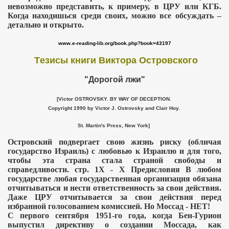
невозможно представить, к примеру, в ЦРУ или КГБ.
Когда находишься среди своих, можно все обсуждать
–
детально и открыто.
www
.
e
-
reading
-
lib
.
org
/
book
.
php
?
book
=43
197
T
езисы книги Виктора Островского
"Дорогой лжи"
[Victor OSTROVSKY. BY WAY OF DECEPTION.
Copyright 1990 by Victor J. Ostrovsky and Clair Hoy.
St. Martin's Press, New York]
Островский подвергает свою жизнь риску (обличая
государство Израиль) с любовью к Израилю и для того,
чтобы эта страна стала страной свободы и
справедливости. стр. 1Х - Х Предисловия В любом
государстве любая государственная организация обязана
отчитываться и нести ответственность за свои действия.
Даже ЦРУ отчитывается за свои действия перед
избранной голосованием комиссией. Но Моссад - НЕТ!
С первого сентября 1951-го года, когда Бен-Гурион
выпустил директиву о создании Моссада, как