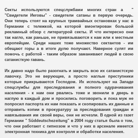
Секты используются спецслужбами многих стран а "
"Свидетели Иеговы" - свидетели сатаны в первую очередь.
Они теперь стоят на крупных трамвайных остановках у нас в
Германии с тележкой, на которой вмонтирован большой
их агентов
рекламный обзор с литературой секты. И что интересно они
так нагло
,
как раньше
,
не привязываются к нам или к местным
европейцам. Среди наших тоже множество сектантов - им
обещают горы а в итоге дулю получают. Наверное сулят им
помочь с работой - таким образом заманивают людей в свою
сатанисткую гавань.
Их давно надо было разогнать и закрыть всю их сатанистскую
лавочку. Это не верующие, а просто наглые преступники
которые прикрываются Господом. Их используют на Западе
спецслужбы для преследования и полного одурачивания
населения - к нам они рвались тоже и звонили в дверь в
наглую в каждый дом и просились поговорить и пока муж не
попросил паспорта их нам показать и скопировать их данные и
отправить копии в прокуратуру за преследования граждан и
навязывания им своей веры, они не исчезли. В одной из газет
Германии " Süddeutschezeitung" в 2004 году статья была о том,
что они работают с гипнозом и что у них в арсенале имеется
электронная техника для контроля и обработки населения.